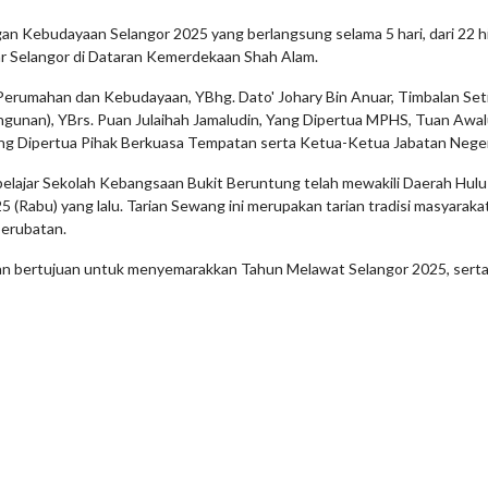
Kebudayaan Selangor 2025 yang berlangsung selama 5 hari, dari 22 hin
sar Selangor di Dataran Kemerdekaan Shah Alam.
Perumahan dan Kebudayaan, YBhg. Dato' Johary Bin Anuar, Timbalan Se
bangunan), YBrs. Puan Julaihah Jamaludin, Yang Dipertua MPHS, Tuan Aw
ng Dipertua Pihak Berkuasa Tempatan serta Ketua-Ketua Jabatan Neger
a pelajar Sekolah Kebangsaan Bukit Beruntung telah mewakili Daerah Hu
(Rabu) yang lalu. Tarian Sewang ini merupakan tarian tradisi masyaraka
perubatan.
n bertujuan untuk menyemarakkan Tahun Melawat Selangor 2025, serta