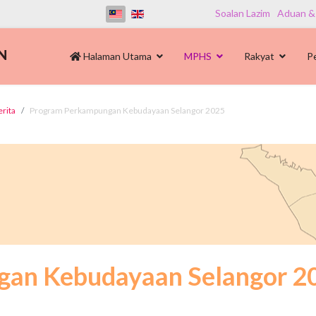
Soalan Lazim
Aduan &
Halaman Utama
MPHS
Rakyat
P
erita
Program Perkampungan Kebudayaan Selangor 2025
gan Kebudayaan Selangor 2