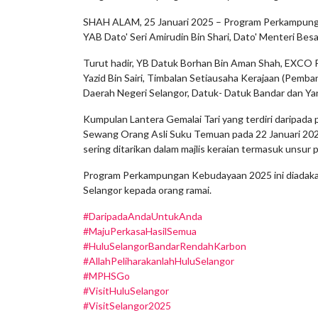
SHAH ALAM, 25 Januari 2025 – Program Perkampungan 
YAB Dato' Seri Amirudin Bin Shari, Dato' Menteri Be
Turut hadir, YB Datuk Borhan Bin Aman Shah, EXCO 
Yazid Bin Sairi, Timbalan Setiausaha Kerajaan (Pem
Daerah Negeri Selangor, Datuk- Datuk Bandar dan Ya
Kumpulan Lantera Gemalai Tari yang terdiri daripad
Sewang Orang Asli Suku Temuan pada 22 Januari 2025 
sering ditarikan dalam majlis keraian termasuk unsur 
Program Perkampungan Kebudayaan 2025 ini diadaka
Selangor kepada orang ramai.
#DaripadaAndaUntukAnda
#MajuPerkasaHasilSemua
#HuluSelangorBandarRendahKarbon
#AllahPeliharakanlahHuluSelangor
#MPHSGo
#VisitHuluSelangor
#VisitSelangor2025