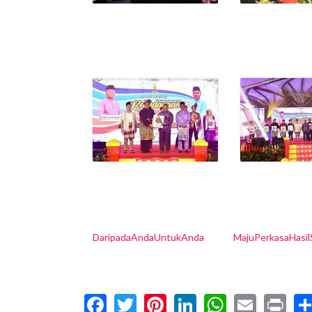
DaripadaAndaUntukAnda
MajuPerkasaHasi
Facebook
Twitter
Pinterest
LinkedIn
WhatsA
Email
Pr