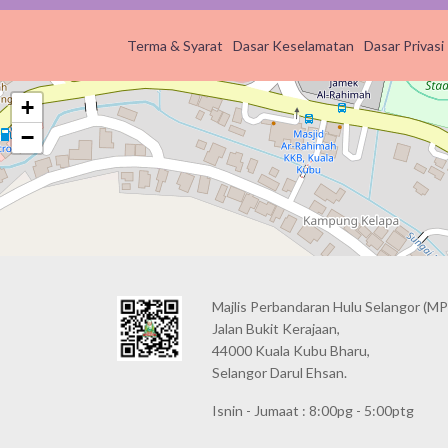
Terma & Syarat
Dasar Keselamatan
Dasar Privasi
+
−
Majlis Perbandaran Hulu Selangor (MP
Jalan Bukit Kerajaan,
44000 Kuala Kubu Bharu,
Selangor Darul Ehsan.
Isnin - Jumaat : 8:00pg - 5:00ptg