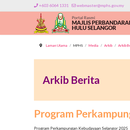
+603 6064 1331
webmaster@mphs.gov.my
Laman Utama
MPHS
Media
Arkib
Arkib B
Arkib Berita
Program Perkampun
Program Perkampungan Kebudayaan Selangor 2025