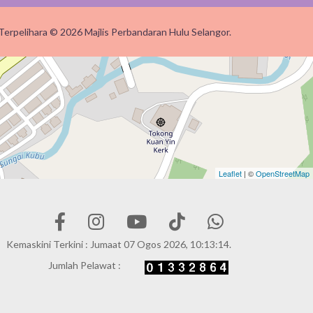
Terpelihara © 2026 Majlis Perbandaran Hulu Selangor.
Leaflet
| ©
OpenStreetMap
Kemaskini Terkini : Jumaat 07 Ogos 2026, 10:13:14.
Jumlah Pelawat :