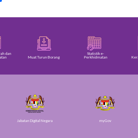
Statistik e-
Muat Turun Borang
Perkhidmatan
Keratan Akhba
an Digital Negara
myGov