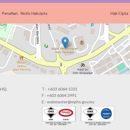
Penafian
Notis Hakcipta
Hak Cipta 
HS),
T : +603 6064 1331
F : +603 6064 3991
E : webmaster@mphs.gov.my