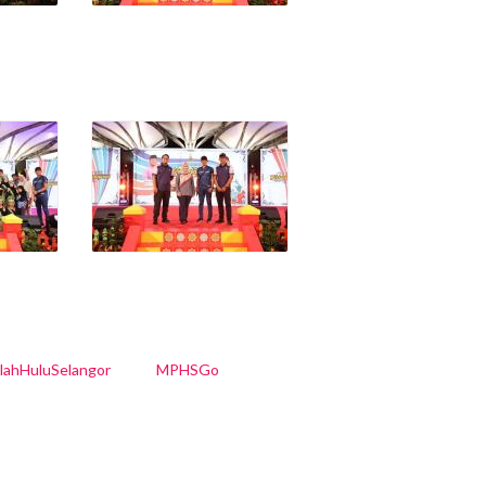
nlahHuluSelangor
MPHSGo