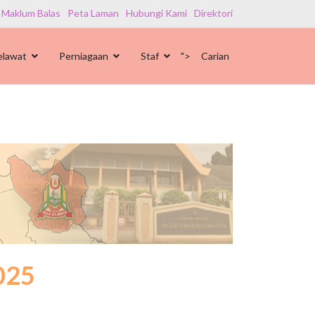
 Maklum Balas
Peta Laman
Hubungi Kami
Direktori
elawat
Perniagaan
Staf
">
Carian
025