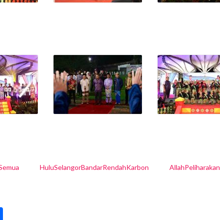
lSemua
HuluSelangorBandarRendahKarbon
AllahPeliharaka
pp
int
Share