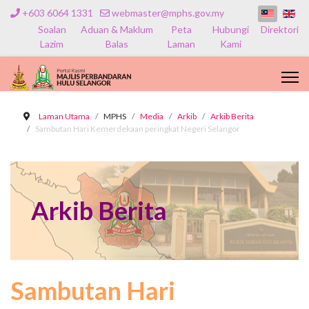
+603 6064 1331
webmaster@mphs.gov.my
Soalan
Aduan & Maklum
Peta
Hubungi
Direktori
Lazim
Balas
Laman
Kami
Laman Utama
MPHS
Media
Arkib
Arkib Berita
Sambutan Hari Kemerdekaan peringkat Negeri Selangor
Arkib Berita
Sambutan Hari