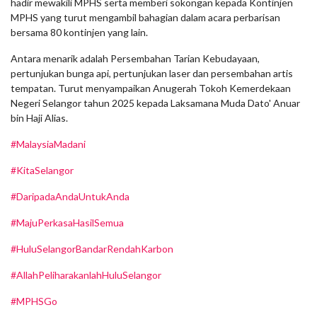
hadir mewakili MPHS serta memberi sokongan kepada Kontinjen
MPHS yang turut mengambil bahagian dalam acara perbarisan
bersama 80 kontinjen yang lain.
Antara menarik adalah Persembahan Tarian Kebudayaan,
pertunjukan bunga api, pertunjukan laser dan persembahan artis
tempatan. Turut menyampaikan Anugerah Tokoh Kemerdekaan
Negeri Selangor tahun 2025 kepada Laksamana Muda Dato' Anuar
bin Haji Alias.
#MalaysiaMadani
#KitaSelangor
#DaripadaAndaUntukAnda
#MajuPerkasaHasilSemua
#HuluSelangorBandarRendahKarbon
#AllahPeliharakanlahHuluSelangor
#MPHSGo