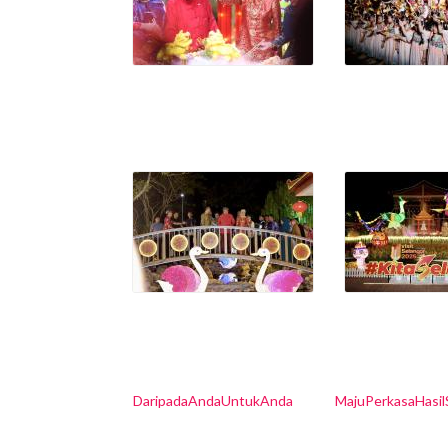
DaripadaAndaUntukAnda
MajuPerkasaHasi