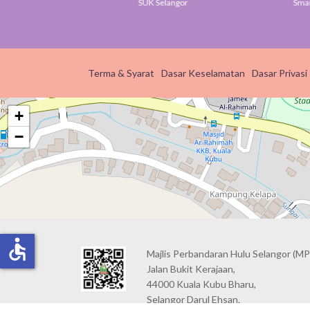
ov
SUK Selangor
Smart S
Terma & Syarat
Dasar Keselamatan
Dasar Privasi
+
−
accessible
Majlis Perbandaran Hulu Selangor (MP
Jalan Bukit Kerajaan,
44000 Kuala Kubu Bharu,
Selangor Darul Ehsan.