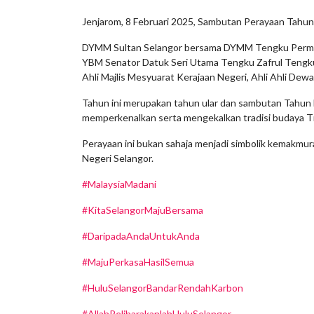
Jenjarom, 8 Februari 2025, Sambutan Perayaan Tahun
DYMM Sultan Selangor bersama DYMM Tengku Permaisuri
YBM Senator Datuk Seri Utama Tengku Zafrul Tengku A
Ahli Majlis Mesyuarat Kerajaan Negeri, Ahli Ahli De
Tahun ini merupakan tahun ular dan sambutan Tahun 
memperkenalkan serta mengekalkan tradisi budaya Ti
Perayaan ini bukan sahaja menjadi simbolik kemakmur
Negeri Selangor.
#MalaysiaMadani
#KitaSelangorMajuBersama
#DaripadaAndaUntukAnda
#MajuPerkasaHasilSemua
#HuluSelangorBandarRendahKarbon
#AllahPeliharakanlahHuluSelangor