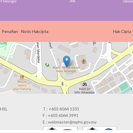
elangor
JPA
Jabatan Di
Penafian
Notis Hakcipta
Hak Cipta 
HS),
T : +603 6064 1331
F : +603 6064 3991
E : webmaster@mphs.gov.my