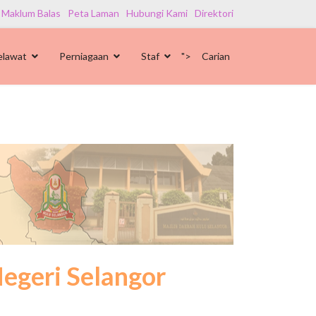
 Maklum Balas
Peta Laman
Hubungi Kami
Direktori
elawat
Perniagaan
Staf
">
Carian
egeri Selangor