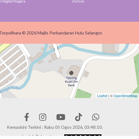
gital Negara
myGov
SUK
Terpelihara © 2026 Majlis Perbandaran Hulu Selangor.
Leaflet
| ©
OpenStreetMap
Kemaskini Terkini : Rabu 05 Ogos 2026, 03:48:10.
Jumlah Pelawat :