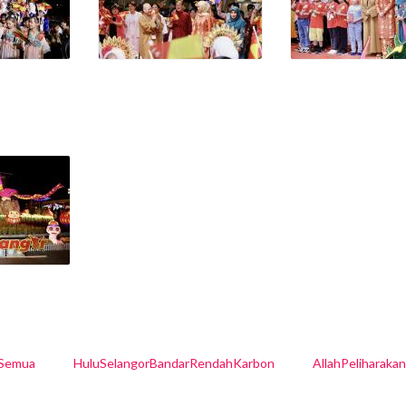
lSemua
HuluSelangorBandarRendahKarbon
AllahPeliharaka