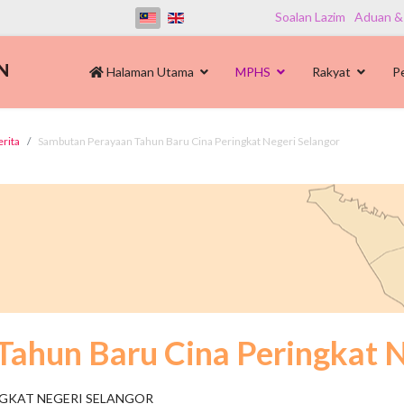
Soalan Lazim
Aduan &
Halaman Utama
MPHS
Rakyat
P
erita
Sambutan Perayaan Tahun Baru Cina Peringkat Negeri Selangor
ahun Baru Cina Peringkat N
NGKAT NEGERI SELANGOR