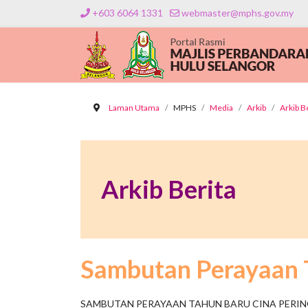
+603 6064 1331
webmaster@mphs.gov.my
Laman Utama
MPHS
Media
Arkib
Arkib B
Arkib Berita
Sambutan Perayaan T
SAMBUTAN PERAYAAN TAHUN BARU CINA PERI