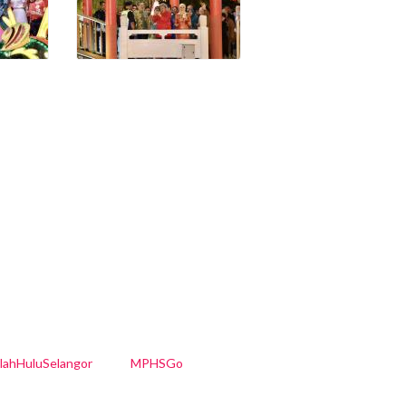
nlahHuluSelangor
MPHSGo