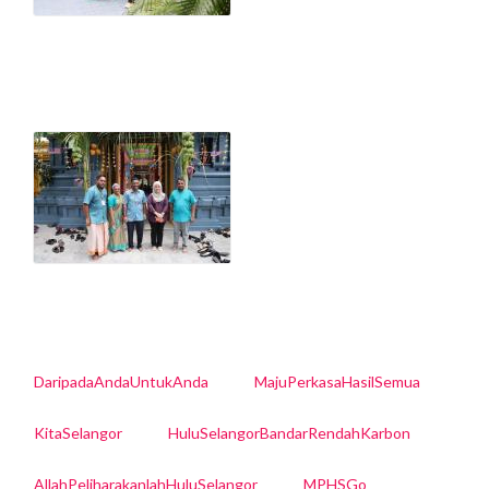
DaripadaAndaUntukAnda
MajuPerkasaHasilSemua
KitaSelangor
HuluSelangorBandarRendahKarbon
AllahPeliharakanlahHuluSelangor
MPHSGo