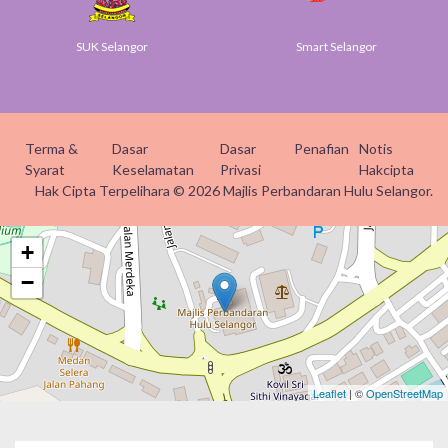
SUK Selangor
Smart Selangor
Terma &
Dasar
Dasar
Penafian
Notis
Syarat
Keselamatan
Privasi
Hakcipta
Hak Cipta Terpelihara © 2026 Majlis Perbandaran Hulu Selangor.
+
−
Leaflet
| ©
OpenStreetMap