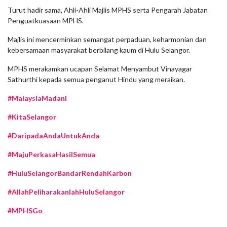
Turut hadir sama, Ahli-Ahli Majlis MPHS serta Pengarah Jabatan
Penguatkuasaan MPHS.
Majlis ini mencerminkan semangat perpaduan, keharmonian dan
kebersamaan masyarakat berbilang kaum di Hulu Selangor.
MPHS merakamkan ucapan Selamat Menyambut Vinayagar
Sathurthi kepada semua penganut Hindu yang meraikan.
#MalaysiaMadani
#KitaSelangor
#DaripadaAndaUntukAnda
#MajuPerkasaHasilSemua
#HuluSelangorBandarRendahKarbon
#AllahPeliharakanlahHuluSelangor
#MPHSGo