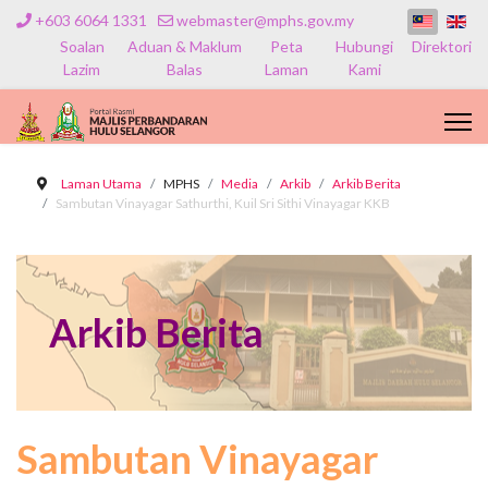
+603 6064 1331
webmaster@mphs.gov.my
Soalan
Aduan & Maklum
Peta
Hubungi
Direktori
Lazim
Balas
Laman
Kami
Laman Utama
MPHS
Media
Arkib
Arkib Berita
Sambutan Vinayagar Sathurthi, Kuil Sri Sithi Vinayagar KKB
Arkib Berita
Sambutan Vinayagar