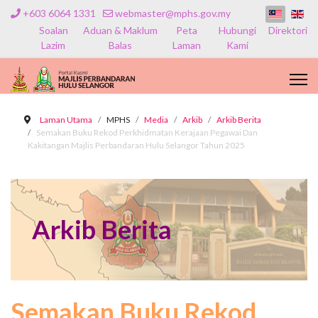
+603 6064 1331
webmaster@mphs.gov.my
Soalan
Aduan & Maklum
Peta
Hubungi
Direktori
Lazim
Balas
Laman
Kami
Laman Utama
MPHS
Media
Arkib
Arkib Berita
Semakan Buku Rekod Perkhidmatan Kerajaan Pegawai Dan
Kakitangan Majlis Perbandaran Hulu Selangor Tahun 2025
Arkib Berita
Semakan Buku Rekod