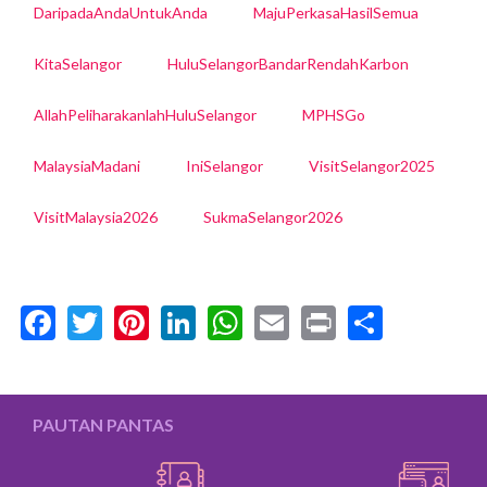
DaripadaAndaUntukAnda
MajuPerkasaHasilSemua
KitaSelangor
HuluSelangorBandarRendahKarbon
AllahPeliharakanlahHuluSelangor
MPHSGo
MalaysiaMadani
IniSelangor
VisitSelangor2025
VisitMalaysia2026
SukmaSelangor2026
Facebook
Twitter
Pinterest
LinkedIn
WhatsApp
Email
Print
Share
PAUTAN PANTAS