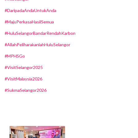
#DaripadaAndaUntukAnda
#MajuPerkasaHasilSemua
#HuluSelangorBandarRendahKarbon
#AllahPeliharakanlahHuluSelangor
#MPHSGo
#VisitSelangor2025
#VisitMalaysia2026
#SukmaSelangor2026