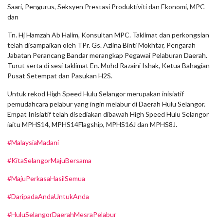
Saari, Pengurus, Seksyen Prestasi Produktiviti dan Ekonomi, MPC
dan
Tn. Hj Hamzah Ab Halim, Konsultan MPC. Taklimat dan perkongsian
telah disampaikan oleh TPr. Gs. Azlina Binti Mokhtar, Pengarah
Jabatan Perancang Bandar merangkap Pegawai Pelaburan Daerah.
Turut serta di sesi taklimat En. Mohd Razaini Ishak, Ketua Bahagian
Pusat Setempat dan Pasukan H2S.
Untuk rekod High Speed Hulu Selangor merupakan inisiatif
pemudahcara pelabur yang ingin melabur di Daerah Hulu Selangor.
Empat Inisiatif telah disediakan dibawah High Speed Hulu Selangor
iaitu MPHS14, MPHS14Flagship, MPHS16J dan MPHS8J.
#MalaysiaMadani
#KitaSelangorMajuBersama
#MajuPerkasaHasilSemua
#DaripadaAndaUntukAnda
#HuluSelangorDaerahMesraPelabur