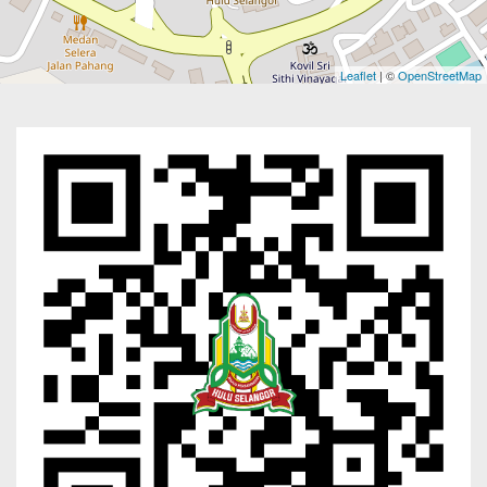
Leaflet
| ©
OpenStreetMap