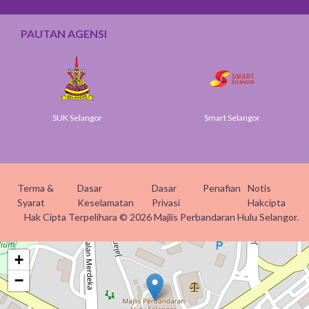
PAUTAN AGENSI
SUK Selangor
Smart Selangor
Terma &
Dasar
Dasar
Penafian
Notis
Syarat
Keselamatan
Privasi
Hakcipta
Hak Cipta Terpelihara © 2026 Majlis Perbandaran Hulu Selangor.
+
−