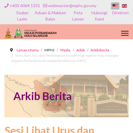
+603 6064 1331
webmaster@mphs.gov.my
Soalan
Aduan & Maklum
Peta
Hubungi
Direktori
Lazim
Balas
Laman
Kami
Laman Utama
MPHS
Media
Arkib
Arkib Berita
Sesi Libat Urus dan Perkongsian Inisiatif High Speed Hulu Selangor
kepada Perbadanan Produktiviti Malaysia (MPC)
Arkib Berita
Sesi Libat Urus dan