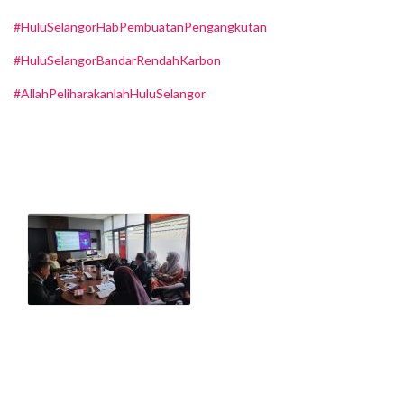
#HuluSelangorHabPembuatanPengangkutan
#HuluSelangorBandarRendahKarbon
#AllahPeliharakanlahHuluSelangor