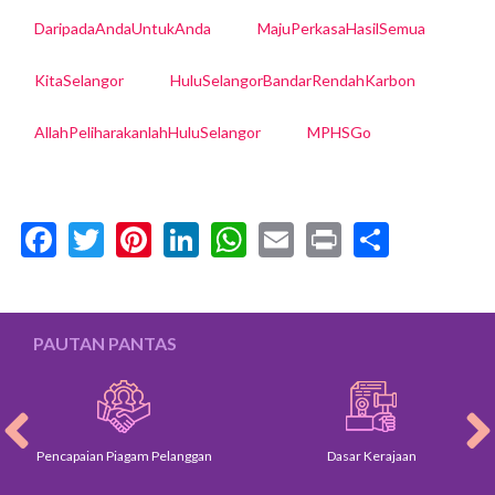
DaripadaAndaUntukAnda
MajuPerkasaHasilSemua
KitaSelangor
HuluSelangorBandarRendahKarbon
AllahPeliharakanlahHuluSelangor
MPHSGo
Facebook
Twitter
Pinterest
LinkedIn
WhatsApp
Email
Print
Share
PAUTAN PANTAS
Pencapaian Piagam Pelanggan
Dasar Kerajaan