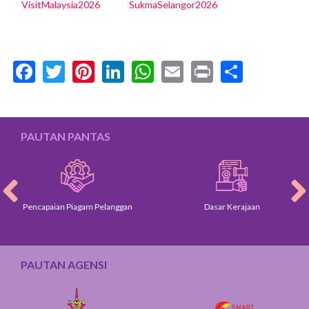
VisitMalaysia2026
SukmaSelangor2026
Facebook
Twitter
Pinterest
LinkedIn
WhatsApp
Email
Print
Share
PAUTAN PANTAS
Pencapaian Piagam Pelanggan
Dasar Kerajaan
PAUTAN AGENSI