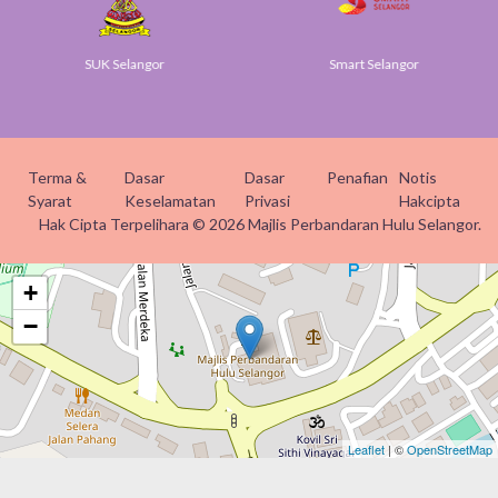
SUK Selangor
Smart Selangor
Terma &
Dasar
Dasar
Penafian
Notis
Syarat
Keselamatan
Privasi
Hakcipta
Hak Cipta Terpelihara © 2026 Majlis Perbandaran Hulu Selangor.
+
−
Leaflet
| ©
OpenStreetMap