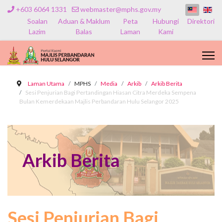
+603 6064 1331
webmaster@mphs.gov.my
Soalan
Aduan & Maklum
Peta
Hubungi
Direktori
Lazim
Balas
Laman
Kami
Laman Utama
MPHS
Media
Arkib
Arkib Berita
Sesi Penjurian Bagi Pertandingan Hiasan Citra Merdeka Sempena
Bulan Kemerdekaan Majlis Perbandaran Hulu Selangor 2025
Arkib Berita
Sesi Penjurian Bagi