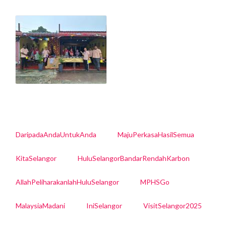
DaripadaAndaUntukAnda
MajuPerkasaHasilSemua
KitaSelangor
HuluSelangorBandarRendahKarbon
AllahPeliharakanlahHuluSelangor
MPHSGo
MalaysiaMadani
IniSelangor
VisitSelangor2025