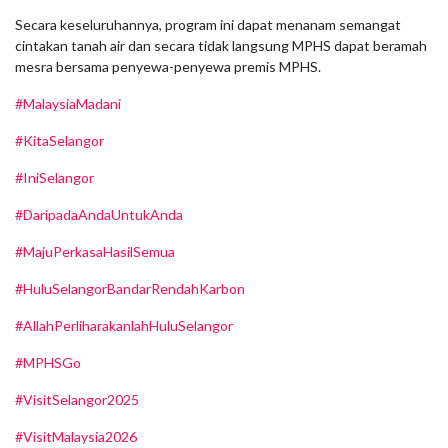
Secara keseluruhannya, program ini dapat menanam semangat
cintakan tanah air dan secara tidak langsung MPHS dapat beramah
mesra bersama penyewa-penyewa premis MPHS.
#MalaysiaMadani
#KitaSelangor
#IniSelangor
#DaripadaAndaUntukAnda
#MajuPerkasaHasilSemua
#HuluSelangorBandarRendahKarbon
#AllahPerliharakanlahHuluSelangor
#MPHSGo
#VisitSelangor2025
#VisitMalaysia2026