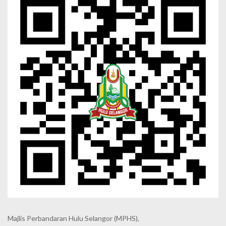
Majlis Perbandaran Hulu Selangor (MPHS),