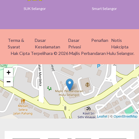
SUK Selangor
Smart Selangor
Terma &
Dasar
Dasar
Penafian
Notis
Syarat
Keselamatan
Privasi
Hakcipta
Hak Cipta Terpelihara © 2026 Majlis Perbandaran Hulu Selangor.
+
−
Leaflet
| ©
OpenStreetMap