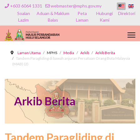
+603 6064 1331
webmaster@mphs.gov.my
Soalan
Aduan & Maklum
Peta
Hubungi
Direktori
Lazim
Balas
Laman
Kami
Laman Utama
MPHS
Media
Arkib
Arkib Berita
Tandem Paragliding di bawah anjuran Persatuan Orang Buta Malaysia
(MAB) (2)
Arkib Berita
Tandem Paragliding di