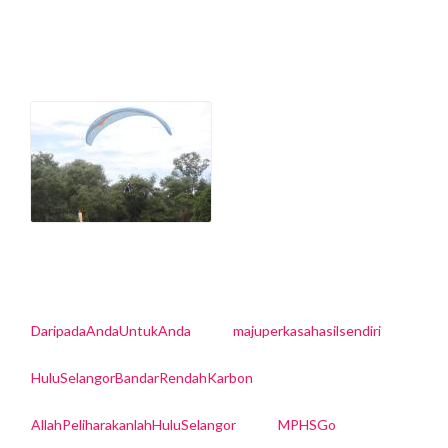
DaripadaAndaUntukAnda
majuperkasahasilsendiri
HuluSelangorBandarRendahKarbon
AllahPeliharakanlahHuluSelangor
MPHSGo