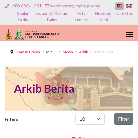
+603 6064 1331
webmaster@mphs.gov.my
Soalan
Aduan & Maklum
Peta
Hubungi
Direktori
Lazim
Balas
Laman
Kami
Laman Utama
MPHS
Media
Arkib
Arkib Berita
Arkib Berita
Papar #
Filter
Filters