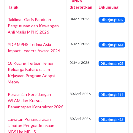
Tarikh
Tajuk
diterbitkan
Dikunjungi
04 Mei 2026
Taklimat Garis Panduan
Dikunjungi: 489
Pengurusan dan Kewangan
Ahli Majlis MPHS 2026
02 Mei 2026
YDP MPHS Terima Asia
Dikunjungi: 613
Impact Leaders Award 2026
01 Mei 2026
18 Kucing Terbiar Temui
Dikunjungi: 605
Keluarga Baharu dalam
Kejayaan Program Adopsi
Meow
30 April 2026
Perasmian Persidangan
Dikunjungi: 517
WLAM dan Kursus
Pemantapan Kontraktor 2026
30 April 2026
Lawatan Penandarasan
Dikunjungi: 452
Jabatan Penguatkuasaan
MBSJ ke MPHS