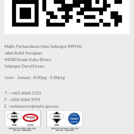
Majlis Perbandaran Hulu Selangor (MPHS),
Jalan Bukit Kerajaan,
44000 Kuala Kubu Bharu,
Selangor Darul Ehsan.
Isnin - Jumaat : 8:00pg - 5:00ptg
T : +603 6064 1331
F : +603 6064 3991
E : webmaster@mphs.gov.my