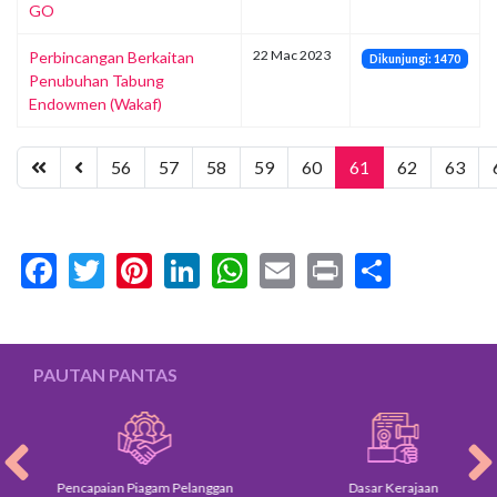
GO
22 Mac 2023
Perbincangan Berkaitan
Dikunjungi: 1470
Penubuhan Tabung
Endowmen (Wakaf)
56
57
58
59
60
61
62
63
Facebook
Twitter
Pinterest
LinkedIn
WhatsApp
Email
Print
Share
PAUTAN PANTAS
Pencapaian Piagam Pelanggan
Dasar Kerajaan