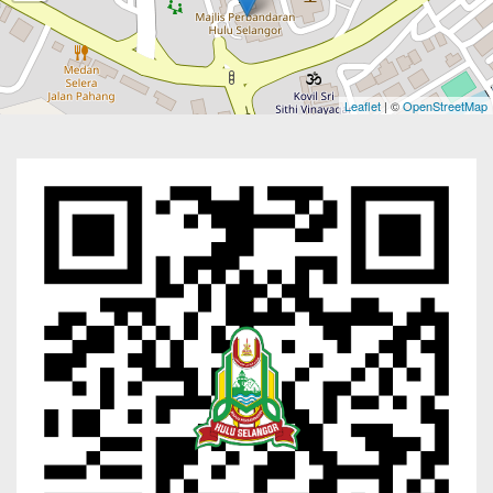
Leaflet
| ©
OpenStreetMap