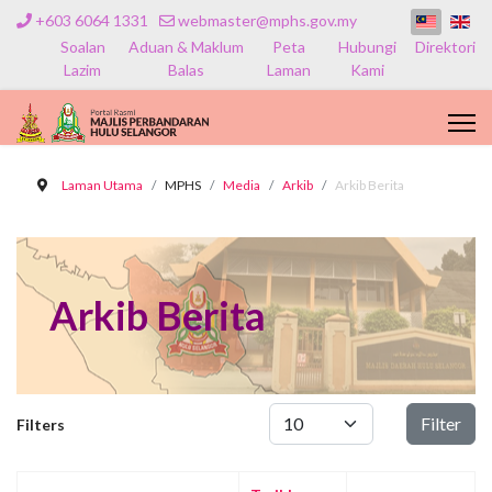
+603 6064 1331
webmaster@mphs.gov.my
Soalan
Aduan & Maklum
Peta
Hubungi
Direktori
Lazim
Balas
Laman
Kami
Laman Utama
MPHS
Media
Arkib
Arkib Berita
Arkib Berita
Papar #
Filter
Filters