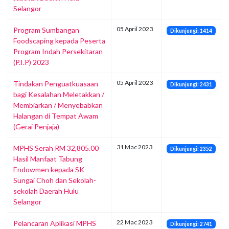
Selangor
05 April 2023
Program Sumbangan
Dikunjungi: 1414
Foodscaping kepada Peserta
Program Indah Persekitaran
(P.I.P) 2023
05 April 2023
Tindakan Penguatkuasaan
Dikunjungi: 2431
bagi Kesalahan Meletakkan /
Membiarkan / Menyebabkan
Halangan di Tempat Awam
(Gerai Penjaja)
31 Mac 2023
MPHS Serah RM 32,805.00
Dikunjungi: 2352
Hasil Manfaat Tabung
Endowmen kepada SK
Sungai Choh dan Sekolah-
sekolah Daerah Hulu
Selangor
22 Mac 2023
Pelancaran Aplikasi MPHS
Dikunjungi: 2741