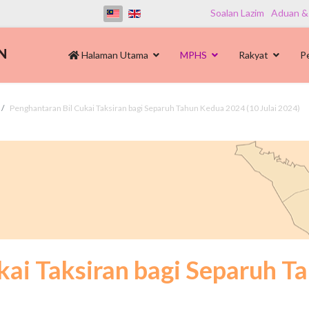
Soalan Lazim
Aduan &
Halaman Utama
MPHS
Rakyat
P
Penghantaran Bil Cukai Taksiran bagi Separuh Tahun Kedua 2024 (10 Julai 2024)
kai Taksiran bagi Separuh T