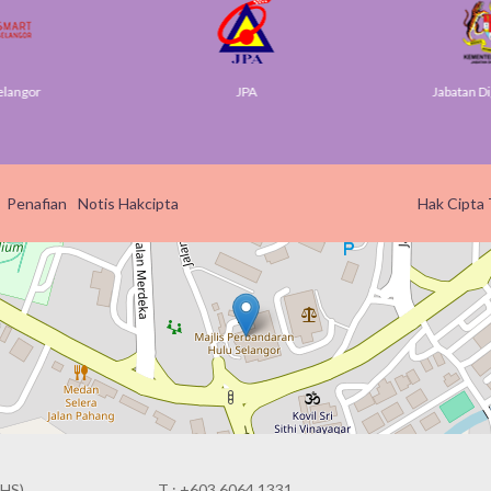
elangor
JPA
Jabatan Di
Penafian
Notis Hakcipta
Hak Cipta 
HS),
T : +603 6064 1331