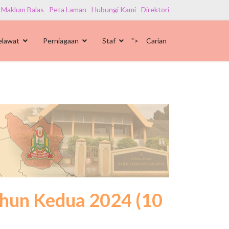
 Maklum Balas
Peta Laman
Hubungi Kami
Direktori
elawat
Perniagaan
Staf
">
Carian
ahun Kedua 2024 (10