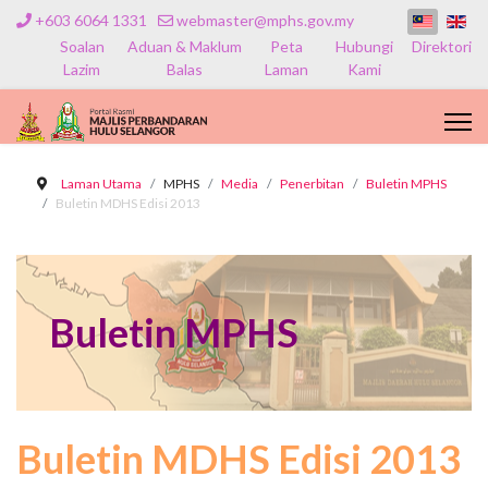
+603 6064 1331
webmaster@mphs.gov.my
Soalan
Aduan & Maklum
Peta
Hubungi
Direktori
Lazim
Balas
Laman
Kami
Laman Utama
MPHS
Media
Penerbitan
Buletin MPHS
Buletin MDHS Edisi 2013
Buletin MPHS
Buletin MDHS Edisi 2013