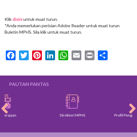
Klik
disini
untuk muat turun.
*Anda memerlukan perisian Adobe Reader untuk muat turun
Buletin MPHS. Sila klik untuk muat turun.
Facebook
Twitter
Pinterest
LinkedIn
WhatsApp
Email
Print
Share
PAUTAN PANTAS
aan
Direktori MPHS
Profil Pengarah dan 