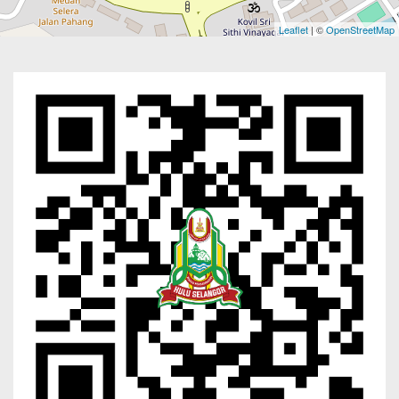
Leaflet
| ©
OpenStreetMap