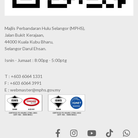
Majlis Perbandaran Hulu Selangor (MPHS),
Jalan Bukit Kerajaan,
44000 Kuala Kubu Bharu,
Selangor Darul Ehsan.
Isnin - Jumaat : 8:00pg - 5:00ptg
T : +603 6064 1331
F : +603 6064 3991
E : webmaster@mphs.gov.my