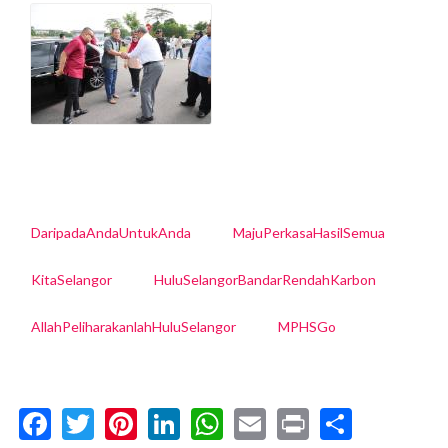
DaripadaAndaUntukAnda
MajuPerkasaHasilSemua
KitaSelangor
HuluSelangorBandarRendahKarbon
AllahPeliharakanlahHuluSelangor
MPHSGo
Facebook
Twitter
Pinterest
LinkedIn
WhatsApp
Email
Print
Share