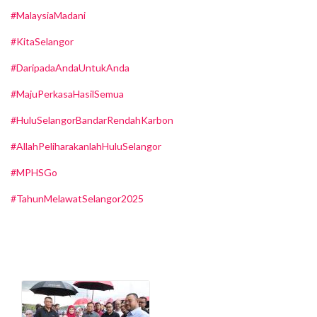
#MalaysiaMadani
#KitaSelangor
#DaripadaAndaUntukAnda
#MajuPerkasaHasilSemua
#HuluSelangorBandarRendahKarbon
#AllahPeliharakanlahHuluSelangor
#MPHSGo
#TahunMelawatSelangor2025