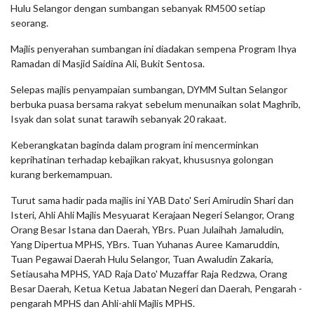
Hulu Selangor dengan sumbangan sebanyak RM500 setiap
seorang.
Majlis penyerahan sumbangan ini diadakan sempena Program Ihya
Ramadan di Masjid Saidina Ali, Bukit Sentosa.
Selepas majlis penyampaian sumbangan, DYMM Sultan Selangor
berbuka puasa bersama rakyat sebelum menunaikan solat Maghrib,
Isyak dan solat sunat tarawih sebanyak 20 rakaat.
Keberangkatan baginda dalam program ini mencerminkan
keprihatinan terhadap kebajikan rakyat, khususnya golongan
kurang berkemampuan.
Turut sama hadir pada majlis ini YAB Dato' Seri Amirudin Shari dan
Isteri, Ahli Ahli Majlis Mesyuarat Kerajaan Negeri Selangor, Orang
Orang Besar Istana dan Daerah, YBrs. Puan Julaihah Jamaludin,
Yang Dipertua MPHS, YBrs. Tuan Yuhanas Auree Kamaruddin,
Tuan Pegawai Daerah Hulu Selangor, Tuan Awaludin Zakaria,
Setiausaha MPHS, YAD Raja Dato' Muzaffar Raja Redzwa, Orang
Besar Daerah, Ketua Ketua Jabatan Negeri dan Daerah, Pengarah -
pengarah MPHS dan Ahli-ahli Majlis MPHS.