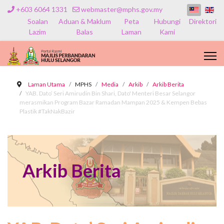
+603 6064 1331
webmaster@mphs.gov.my
Soalan
Aduan & Maklum
Peta
Hubungi
Direktori
Lazim
Balas
Laman
Kami
Laman Utama
MPHS
Media
Arkib
Arkib Berita
YAB. Dato’ Seri Amirudin Bin Shari, Dato' Menteri Besar Selangor
merasmikan Program Bazar Ramadan Mampan 2025 & Kempen Bebas
Plastik #TakNakBazir
Arkib Berita