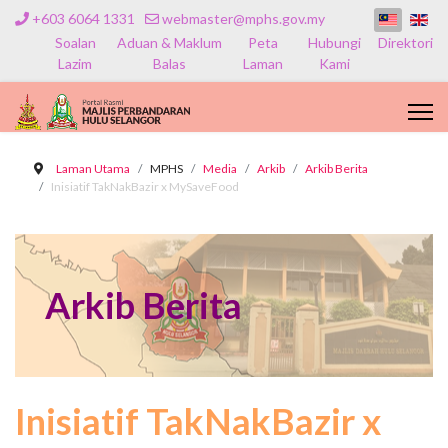
+603 6064 1331
webmaster@mphs.gov.my
Soalan
Aduan & Maklum
Peta
Hubungi
Direktori
Lazim
Balas
Laman
Kami
Laman Utama
MPHS
Media
Arkib
Arkib Berita
Inisiatif TakNakBazir x MySaveFood
Arkib Berita
Inisiatif TakNakBazir x