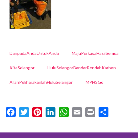
DaripadaAndaUntukAnda
MajuPerkasaHasilSemua
KitaSelangor
HuluSelangorBandarRendahKarbon
AllahPeliharakanlahHuluSelangor
MPHSGo
Facebook
Twitter
Pinterest
LinkedIn
WhatsApp
Email
Print
Share