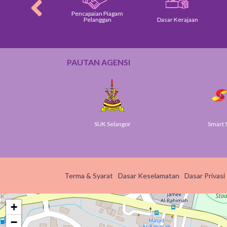
Pencapaian Piagam
am Pelanggan
Pelanggan
Dasar Kerajaan
PAUTAN AGENSI
v
SUK Selangor
Smart S
Terma & Syarat
Dasar Keselamatan
Dasar Privasi
+
−