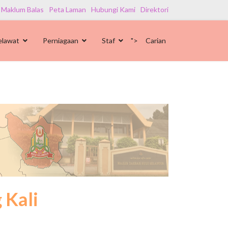
 Maklum Balas
Peta Laman
Hubungi Kami
Direktori
elawat
Perniagaan
Staf
">
Carian
 Kali