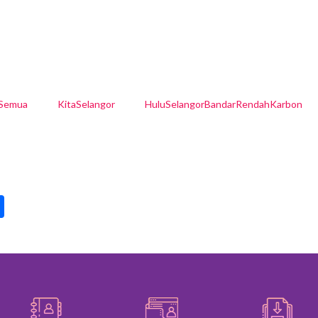
lSemua
KitaSelangor
HuluSelangorBandarRendahKarbon
pp
int
Share