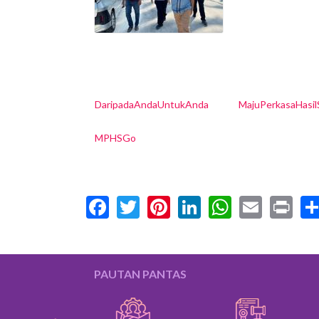
DaripadaAndaUntukAnda
MajuPerkasaHasi
MPHSGo
Facebook
Twitter
Pinterest
LinkedIn
WhatsA
Email
Pr
PAUTAN PANTAS