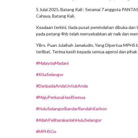
5 Julai 2025, Batang Kali : Seramai 7 anggota PANTA
Cahaya, Batang Kali.
Keadaan terkini, tiada pusat pemindahan dibuka dan t
pada petang 4hb telah menyebabkan air naik dan men
YBrs. Puan Julaihah Jamaludin, Yang Dipertua MPHS be
terlibat. Terima kasih kepada semua agensi dan pihak 
#MalaysiaMadani
#KitaSelangor
#DaripadaAndaUntukAnda
#MajuPerkasaHasilSemua
#HuluSelangorBandarRendahKarbon
#AllahPeliharakanlahHuluSelangor
#MPHSGo