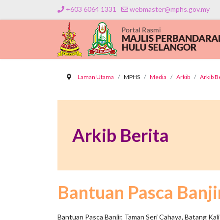
+603 6064 1331
webmaster@mphs.gov.my
Laman Utama
MPHS
Media
Arkib
Arkib B
Arkib Berita
Bantuan Pasca Banjir
Bantuan Pasca Banjir, Taman Seri Cahaya, Batang Kali