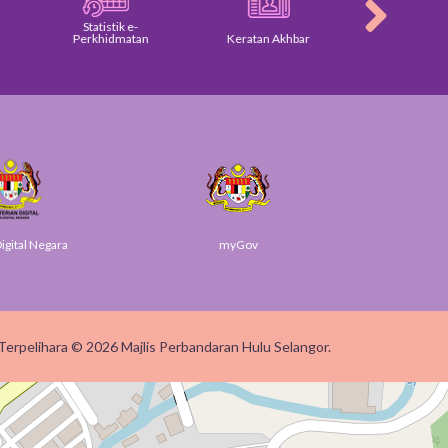
Statistik e-
Perkhidmatan
Keratan Akhbar
Galeri
gital Negara
myGov
SUK 
Terpelihara © 2026 Majlis Perbandaran Hulu Selangor.