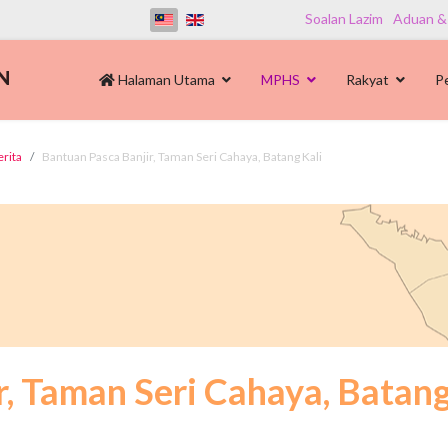
Soalan Lazim
Aduan &
Halaman Utama
MPHS
Rakyat
P
erita
Bantuan Pasca Banjir, Taman Seri Cahaya, Batang Kali
, Taman Seri Cahaya, Batang