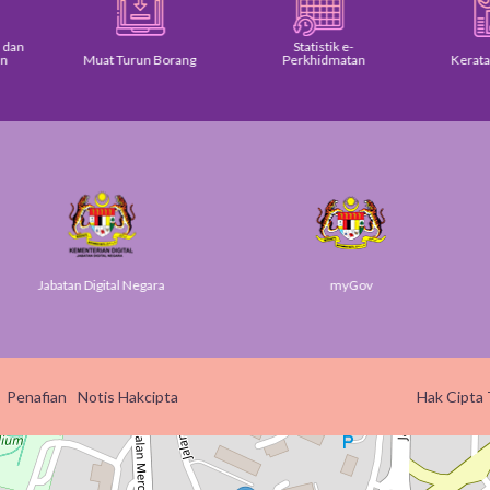
Statistik e-
Muat Turun Borang
Perkhidmatan
Keratan Akhba
an Digital Negara
myGov
Penafian
Notis Hakcipta
Hak Cipta 