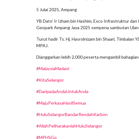
5 Julai 2025, Ampang
YB Dato’ Ir Izham bin Hashim, Exco Infrastruktur d
Geopark Ampang Jaya 2025 sempena sambutan Ulang
Turut hadir Ts. Hj. Hasrolnizam bin Shaari, Timbala
MPAJ.
Dianggarkan lebih 2,000 peserta mengambil bahagian 
#MalaysiaMadani
#KitaSelangor
#DaripadaAndaUntukAnda
#MajuPerkasaHasilSemua
#HuluSelangorBandarRendahKarbon
#AllahPeliharakanlahHuluSelangor
#MPHSGo