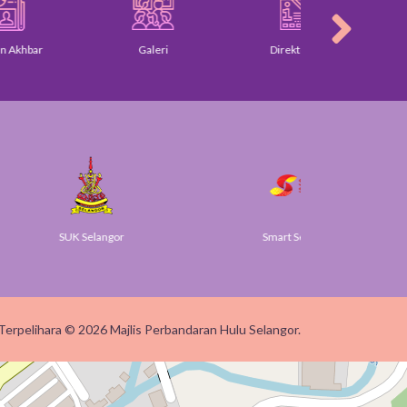
r
Galeri
Direktori Am
Piagam 
SUK Selangor
Smart Selangor
Terpelihara © 2026 Majlis Perbandaran Hulu Selangor.