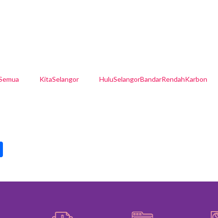
lSemua
KitaSelangor
HuluSelangorBandarRendahKarbon
pp
int
Share