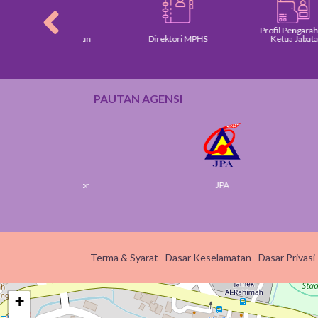
Profil Pengarah dan
Dasar Kerajaan
Direktori MPHS
Ketua Jabatan
PAUTAN AGENSI
rt Selangor
JPA
Jabat
Terma & Syarat
Dasar Keselamatan
Dasar Privasi
+