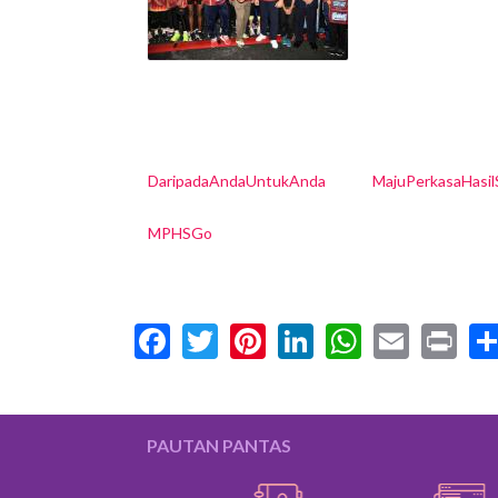
DaripadaAndaUntukAnda
MajuPerkasaHasi
MPHSGo
Facebook
Twitter
Pinterest
LinkedIn
WhatsA
Email
Pr
PAUTAN PANTAS