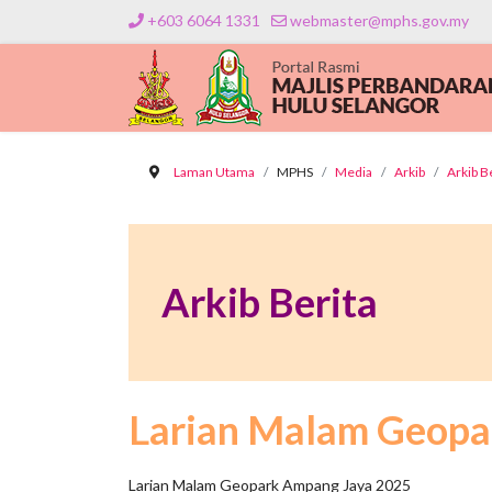
+603 6064 1331
webmaster@mphs.gov.my
Laman Utama
MPHS
Media
Arkib
Arkib B
Arkib Berita
Larian Malam Geopa
Larian Malam Geopark Ampang Jaya 2025