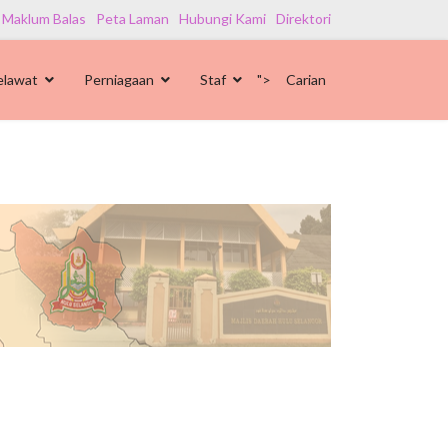
 Maklum Balas
Peta Laman
Hubungi Kami
Direktori
elawat
Perniagaan
Staf
">
Carian