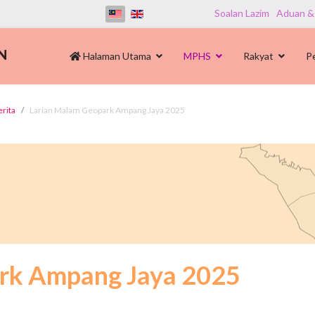
Soalan Lazim
Aduan &
Halaman Utama
MPHS
Rakyat
P
erita
Larian Malam Geopark Ampang Jaya 2025
rk Ampang Jaya 2025