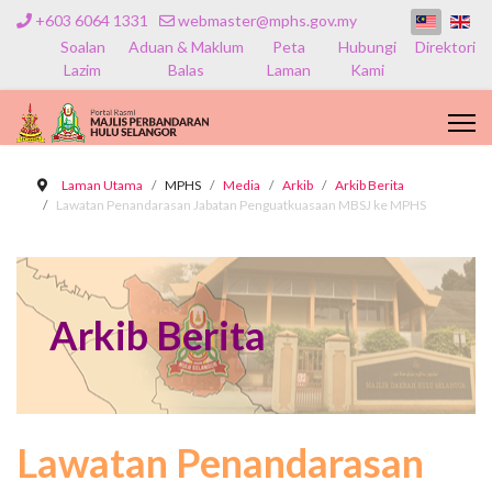
+603 6064 1331
webmaster@mphs.gov.my
Soalan
Aduan & Maklum
Peta
Hubungi
Direktori
Lazim
Balas
Laman
Kami
Laman Utama
MPHS
Media
Arkib
Arkib Berita
Lawatan Penandarasan Jabatan Penguatkuasaan MBSJ ke MPHS
Arkib Berita
Lawatan Penandarasan