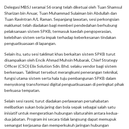
Delegasi MBSJ seramai 56 orang telah diketuai oleh Tuan Shamsul
Sharizan bin Anuar, Tuan Muhammad Sulaiman bin Abdullah dan
Tuan Ravintran A/L Raman. Sepanjang lawatan, sesi perkongsian
maklumat telah diadakan bagi memberi pendedahan berhubung
pelaksanaan sistem SPKB, termasuk kaedah pengoperasian,
kelebihan sistem serta impak terhadap keberkesanan tindakan
penguatkuasaan di lapangan.
Selain itu, satu sesi taklimat khas berkaitan sistem SPKB turut
disampaikan oleh Encik Ahmad Muhsin Mubarak, Chief Strategy
Officer (CSO) Elix Solution Sdn. Bhd. selaku vendor bagi sistem
berkenaan. Taklimat tersebut merangkumi penerangan teknikal,
fungsi utama sistem serta hala tuju pembangunan SPKB dalam
menyokong transformasi digital penguatkuasaan di peringkat pihak
berkuasa tempatan.
Selain sesi rasmi, turut diadakan perlawanan persahabatan
melibatkan sukan bola jaring dan bola sepak sebagai salah satu
inisiatif untuk mengeratkan hubungan silaturahim antara kedua-
dua jabatan. Program ini secara tidak langsung dapat memupuk
semangat kerjasama dan memperkukuh jaringan hubungan