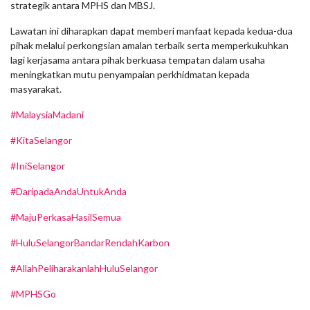
strategik antara MPHS dan MBSJ.
Lawatan ini diharapkan dapat memberi manfaat kepada kedua-dua
pihak melalui perkongsian amalan terbaik serta memperkukuhkan
lagi kerjasama antara pihak berkuasa tempatan dalam usaha
meningkatkan mutu penyampaian perkhidmatan kepada
masyarakat.
#MalaysiaMadani
#KitaSelangor
#IniSelangor
#DaripadaAndaUntukAnda
#MajuPerkasaHasilSemua
#HuluSelangorBandarRendahKarbon
#AllahPeliharakanlahHuluSelangor
#MPHSGo