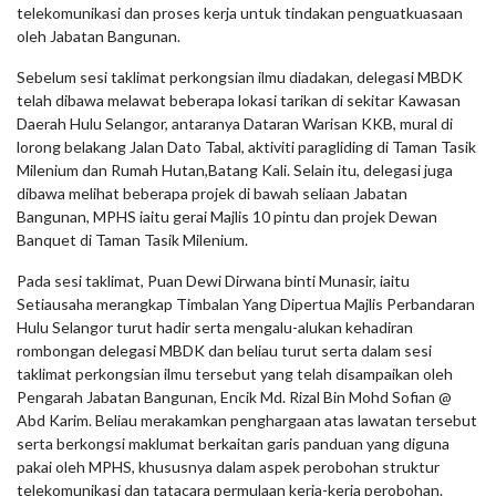
telekomunikasi dan proses kerja untuk tindakan penguatkuasaan
oleh Jabatan Bangunan.
Sebelum sesi taklimat perkongsian ilmu diadakan, delegasi MBDK
telah dibawa melawat beberapa lokasi tarikan di sekitar Kawasan
Daerah Hulu Selangor, antaranya Dataran Warisan KKB, mural di
lorong belakang Jalan Dato Tabal, aktiviti paragliding di Taman Tasik
Milenium dan Rumah Hutan,Batang Kali. Selain itu, delegasi juga
dibawa melihat beberapa projek di bawah seliaan Jabatan
Bangunan, MPHS iaitu gerai Majlis 10 pintu dan projek Dewan
Banquet di Taman Tasik Milenium.
Pada sesi taklimat, Puan Dewi Dirwana binti Munasir, iaitu
Setiausaha merangkap Timbalan Yang Dipertua Majlis Perbandaran
Hulu Selangor turut hadir serta mengalu-alukan kehadiran
rombongan delegasi MBDK dan beliau turut serta dalam sesi
taklimat perkongsian ilmu tersebut yang telah disampaikan oleh
Pengarah Jabatan Bangunan, Encik Md. Rizal Bin Mohd Sofian @
Abd Karim. Beliau merakamkan penghargaan atas lawatan tersebut
serta berkongsi maklumat berkaitan garis panduan yang diguna
pakai oleh MPHS, khususnya dalam aspek perobohan struktur
telekomunikasi dan tatacara permulaan kerja-kerja perobohan.