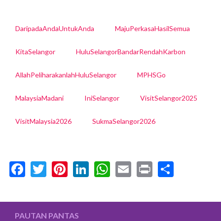
DaripadaAndaUntukAnda
MajuPerkasaHasilSemua
KitaSelangor
HuluSelangorBandarRendahKarbon
AllahPeliharakanlahHuluSelangor
MPHSGo
MalaysiaMadani
IniSelangor
VisitSelangor2025
VisitMalaysia2026
SukmaSelangor2026
Facebook
Twitter
Pinterest
LinkedIn
WhatsApp
Email
Print
Share
PAUTAN PANTAS