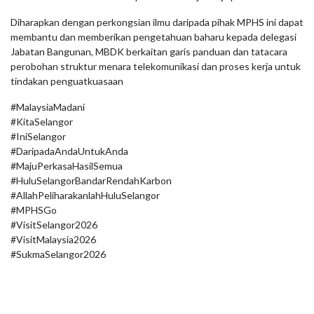
Diharapkan dengan perkongsian ilmu daripada pihak MPHS ini dapat
membantu dan memberikan pengetahuan baharu kepada delegasi
Jabatan Bangunan, MBDK berkaitan garis panduan dan tatacara
perobohan struktur menara telekomunikasi dan proses kerja untuk
tindakan penguatkuasaan
#MalaysiaMadani
#KitaSelangor
#IniSelangor
#DaripadaAndaUntukAnda
#MajuPerkasaHasilSemua
#HuluSelangorBandarRendahKarbon
#AllahPeliharakanlahHuluSelangor
#MPHSGo
#VisitSelangor2026
#VisitMalaysia2026
#SukmaSelangor2026