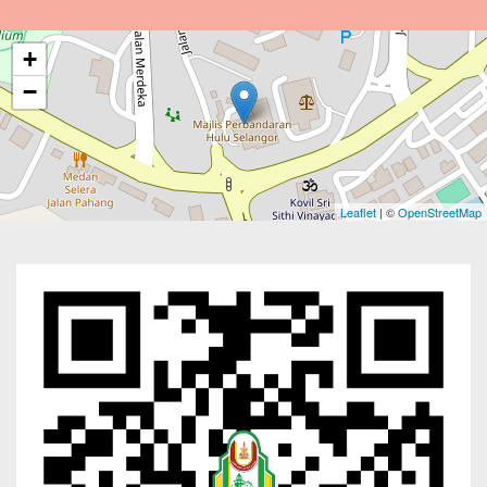
+
−
Leaflet
| ©
OpenStreetMap