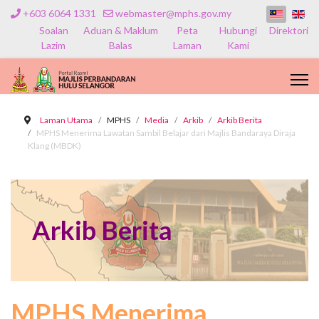
+603 6064 1331
webmaster@mphs.gov.my
Soalan
Aduan & Maklum
Peta
Hubungi
Direktori
Lazim
Balas
Laman
Kami
Laman Utama
MPHS
Media
Arkib
Arkib Berita
MPHS Menerima Lawatan Sambil Belajar dari Majlis Bandaraya Diraja
Klang (MBDK)
Arkib Berita
MPHS Menerima