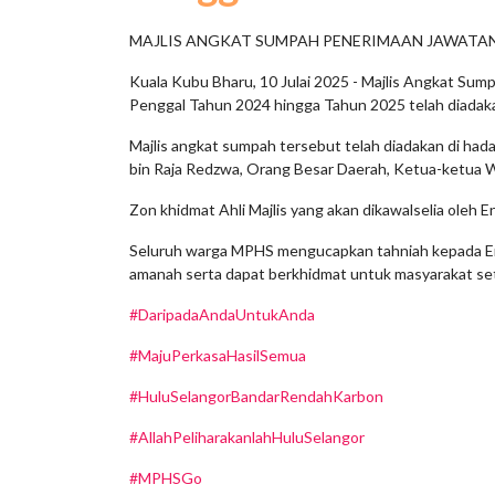
MAJLIS ANGKAT SUMPAH PENERIMAAN JAWATAN 
Kuala Kubu Bharu, 10 Julai 2025 - Majlis Angkat Sump
Penggal Tahun 2024 hingga Tahun 2025 telah diadakan 
Majlis angkat sumpah tersebut telah diadakan di hada
bin Raja Redzwa, Orang Besar Daerah, Ketua-ketua W
Zon khidmat Ahli Majlis yang akan dikawalselia oleh 
Seluruh warga MPHS mengucapkan tahniah kepada Enci
amanah serta dapat berkhidmat untuk masyarakat se
#DaripadaAndaUntukAnda
#MajuPerkasaHasilSemua
#HuluSelangorBandarRendahKarbon
#AllahPeliharakanlahHuluSelangor
#MPHSGo