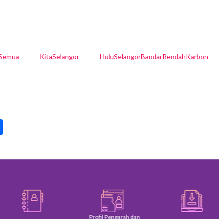
lSemua
KitaSelangor
HuluSelangorBandarRendahKarbon
pp
int
Share
Profil Pengarah dan