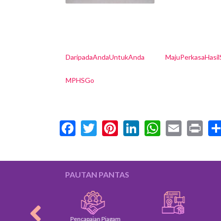
DaripadaAndaUntukAnda
MajuPerkasaHasi
MPHSGo
Facebook
Twitter
Pinterest
LinkedIn
WhatsA
Email
Pr
PAUTAN PANTAS
Pencapaian Piagam