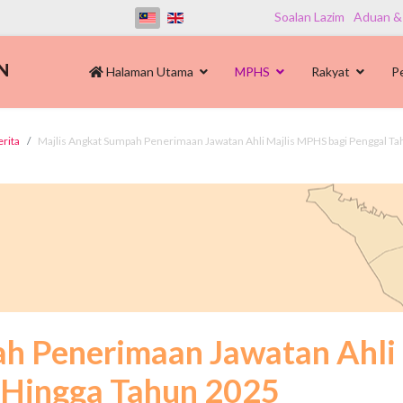
Soalan Lazim
Aduan &
Halaman Utama
MPHS
Rakyat
P
erita
Majlis Angkat Sumpah Penerimaan Jawatan Ahli Majlis MPHS bagi Penggal T
ah Penerimaan Jawatan Ahli
 Hingga Tahun 2025