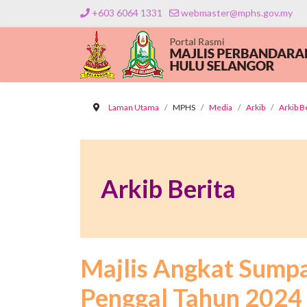
+603 6064 1331
webmaster@mphs.gov.my
Laman Utama
MPHS
Media
Arkib
Arkib B
Arkib Berita
Majlis Angkat Sump
Penggal Tahun 2024