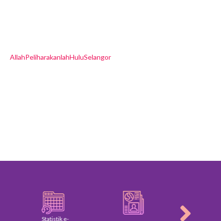
AllahPeliharakanlahHuluSelangor
Statistik e-