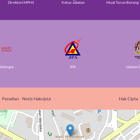
Direktori MPHS
Ketua Jabatan
Muat Turun Borang
elangor
JPA
Jabatan Di
Penafian
Notis Hakcipta
Hak Cipta 