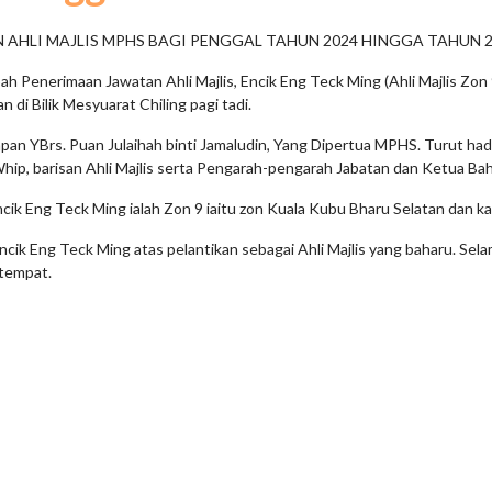
AHLI MAJLIS MPHS BAGI PENGGAL TAHUN 2024 HINGGA TAHUN 2
ah Penerimaan Jawatan Ahli Majlis, Encik Eng Teck Ming (Ahli Majlis Zon
di Bilik Mesyuarat Chiling pagi tadi.
pan YBrs. Puan Julaihah binti Jamaludin, Yang Dipertua MPHS. Turut hadir
hip, barisan Ahli Majlis serta Pengarah-pengarah Jabatan dan Ketua B
Encik Eng Teck Ming ialah Zon 9 iaitu zon Kuala Kubu Bharu Selatan dan k
k Eng Teck Ming atas pelantikan sebagai Ahli Majlis yang baharu. Sel
tempat.