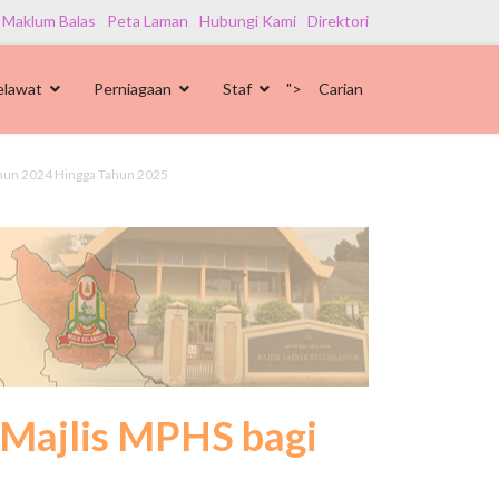
 Maklum Balas
Peta Laman
Hubungi Kami
Direktori
elawat
Perniagaan
Staf
">
Carian
ahun 2024 Hingga Tahun 2025
 Majlis MPHS bagi