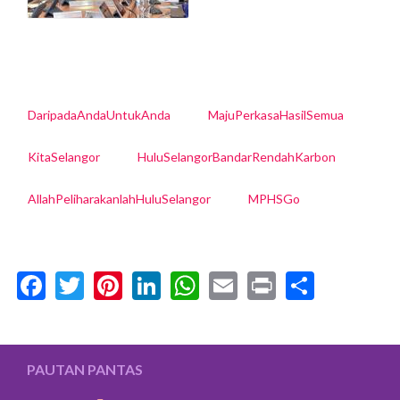
DaripadaAndaUntukAnda
MajuPerkasaHasilSemua
KitaSelangor
HuluSelangorBandarRendahKarbon
AllahPeliharakanlahHuluSelangor
MPHSGo
Facebook
Twitter
Pinterest
LinkedIn
WhatsApp
Email
Print
Share
PAUTAN PANTAS