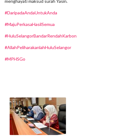
menghayati maksud surah Yasin.
#DaripadaAndaUntukAnda
#MajuPerkasaHasilSemua
#HuluSelangorBandarRendahKarbon
#AllahPeliharakanlahHuluSelangor
#MPHSGo