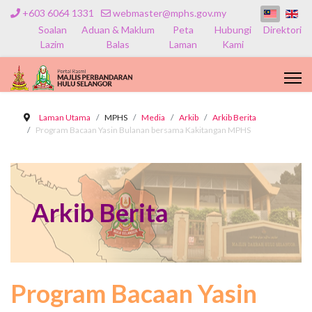
+603 6064 1331
webmaster@mphs.gov.my
Soalan
Aduan & Maklum
Peta
Hubungi
Direktori
Lazim
Balas
Laman
Kami
Laman Utama
MPHS
Media
Arkib
Arkib Berita
Program Bacaan Yasin Bulanan bersama Kakitangan MPHS
Arkib Berita
Program Bacaan Yasin