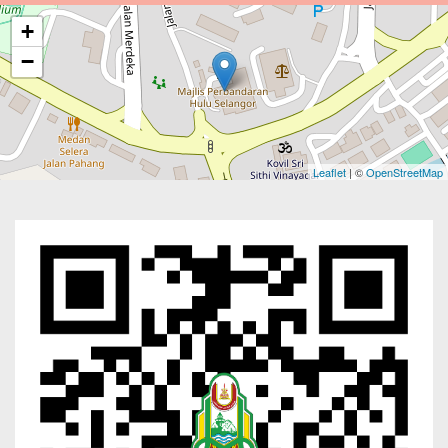
+
−
Leaflet
| ©
OpenStreetMap