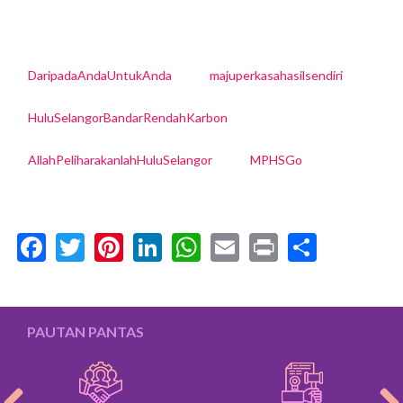
DaripadaAndaUntukAnda
majuperkasahasilsendiri
HuluSelangorBandarRendahKarbon
AllahPeliharakanlahHuluSelangor
MPHSGo
Facebook
Twitter
Pinterest
LinkedIn
WhatsApp
Email
Print
Share
PAUTAN PANTAS