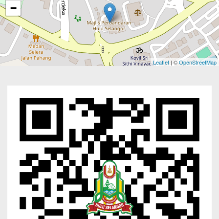
−
Leaflet
| ©
OpenStreetMap