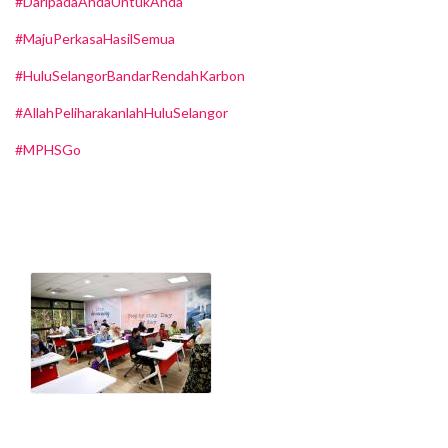
#DaripadaAndaUntukAnda
#MajuPerkasaHasilSemua
#HuluSelangorBandarRendahKarbon
#AllahPeliharakanlahHuluSelangor
#MPHSGo