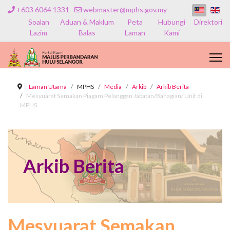
+603 6064 1331
webmaster@mphs.gov.my
Soalan
Aduan & Maklum
Peta
Hubungi
Direktori
Lazim
Balas
Laman
Kami
Laman Utama
MPHS
Media
Arkib
Arkib Berita
Mesyuarat Semakan Piagam Pelanggan Jabatan/Bahagian/ Unit di
MPHS
Arkib Berita
Mesyuarat Semakan