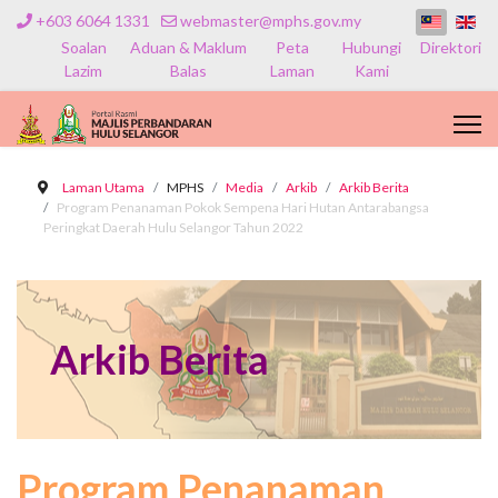
+603 6064 1331
webmaster@mphs.gov.my
Soalan
Aduan & Maklum
Peta
Hubungi
Direktori
Lazim
Balas
Laman
Kami
Laman Utama
MPHS
Media
Arkib
Arkib Berita
Program Penanaman Pokok Sempena Hari Hutan Antarabangsa
Peringkat Daerah Hulu Selangor Tahun 2022
Arkib Berita
Program Penanaman