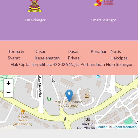
SUK Selangor
Smart Selangor
Terma &
Dasar
Dasar
Penafian
Notis
Syarat
Keselamatan
Privasi
Hakcipta
Hak Cipta Terpelihara © 2026 Majlis Perbandaran Hulu Selangor.
+
−
Leaflet
| ©
OpenStreetMap