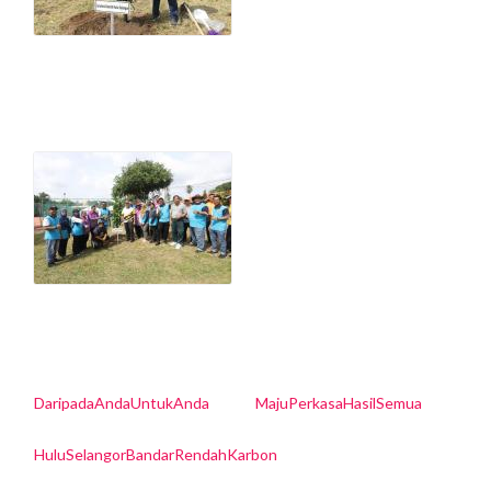
DaripadaAndaUntukAnda
MajuPerkasaHasilSemua
HuluSelangorBandarRendahKarbon