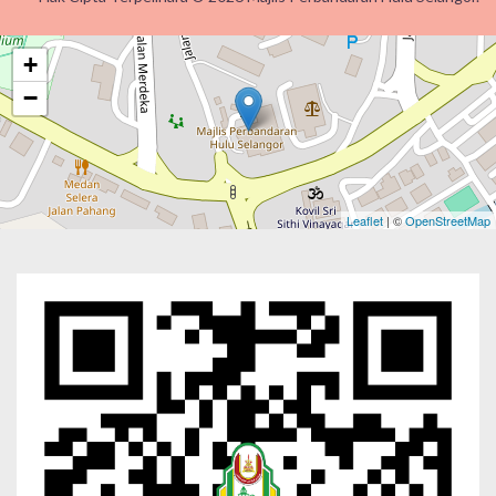
+
−
Leaflet
| ©
OpenStreetMap