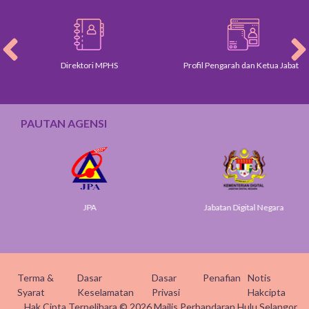
Direktori MPHS
Profil Pengarah dan Ketua Jabatan
PAUTAN AGENSI
JPA
Jabatan Digital Negara
Terma &
Dasar
Dasar
Penafian
Notis
Syarat
Keselamatan
Privasi
Hakcipta
Hak Cipta Terpelihara © 2026 Majlis Perbandaran Hulu Selangor.