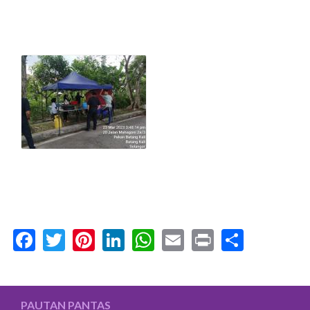
Facebook
Twitter
Pinterest
LinkedIn
WhatsApp
Email
Print
Share
PAUTAN PANTAS