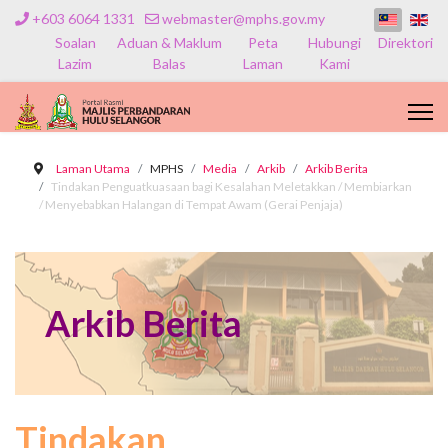
+603 6064 1331
webmaster@mphs.gov.my
Soalan
Aduan & Maklum
Peta
Hubungi
Direktori
Lazim
Balas
Laman
Kami
Laman Utama
MPHS
Media
Arkib
Arkib Berita
Tindakan Penguatkuasaan bagi Kesalahan Meletakkan / Membiarkan
/ Menyebabkan Halangan di Tempat Awam (Gerai Penjaja)
Arkib Berita
Tindakan