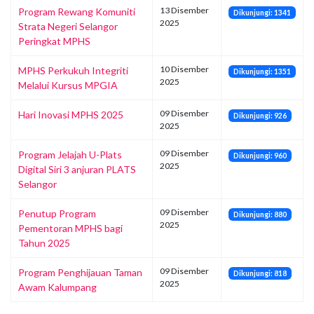
13 Disember
Program Rewang Komuniti
Dikunjungi: 1341
2025
Strata Negeri Selangor
Peringkat MPHS
10 Disember
MPHS Perkukuh Integriti
Dikunjungi: 1351
2025
Melalui Kursus MPGIA
09 Disember
Hari Inovasi MPHS 2025
Dikunjungi: 926
2025
09 Disember
‎Program Jelajah U-Plats
Dikunjungi: 960
2025
Digital Siri 3 anjuran PLATS
Selangor
09 Disember
Penutup Program
Dikunjungi: 880
2025
Pementoran MPHS bagi
Tahun 2025
09 Disember
Program Penghijauan Taman
Dikunjungi: 818
2025
Awam Kalumpang