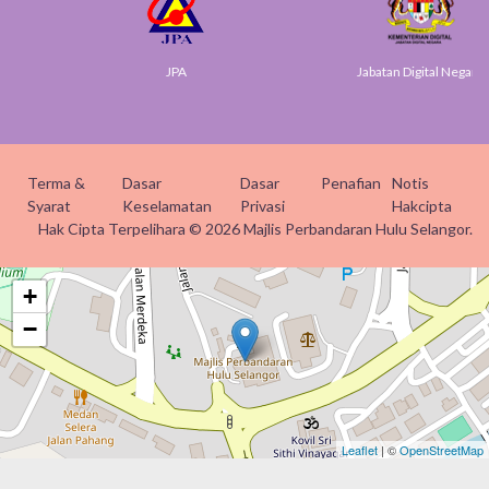
JPA
Jabatan Digital Negara
Terma &
Dasar
Dasar
Penafian
Notis
Syarat
Keselamatan
Privasi
Hakcipta
Hak Cipta Terpelihara © 2026 Majlis Perbandaran Hulu Selangor.
+
−
Leaflet
| ©
OpenStreetMap