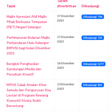
Tarikh
Tajuk
diterbitkan
Dikunjungi
17 Disember
Majlis Apresiasi Ahli Majlis
Dikunjungi: 706
2025
Pihak Berkuasa Tempatan
(PBT) Negeri Selangor
17 Disember
Perhimpunan Bulanan Majlis
Dikunjungi: 733
2025
Perbandaran Hulu Selangor
(MPHS) bagi bulan Disember
2025
16 Disember
Bengkel Penghasilan
Dikunjungi: 1277
2025
Kandungan Media dan
Penulisan Kreatif
13 Disember
MPHS Galak Amalan Kitar
Dikunjungi: 831
2025
Semula dan Pengurusan Sisa
Lestari di Program Rewang
Komuniti Strata, Bukit
Beruntung