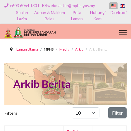
+603 6064 1331
webmaster@mphs.gov.my
Soalan
Aduan & Maklum
Peta
Hubungi
Direktori
Lazim
Balas
Laman
Kami
Laman Utama
MPHS
Media
Arkib
Arkib Berita
Arkib Berita
Papar #
Filter
Filters