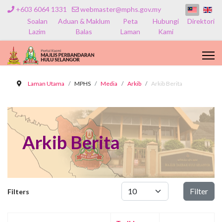
+603 6064 1331
webmaster@mphs.gov.my
Soalan
Aduan & Maklum
Peta
Hubungi
Direktori
Lazim
Balas
Laman
Kami
Laman Utama
MPHS
Media
Arkib
Arkib Berita
Arkib Berita
Papar #
Filter
Filters