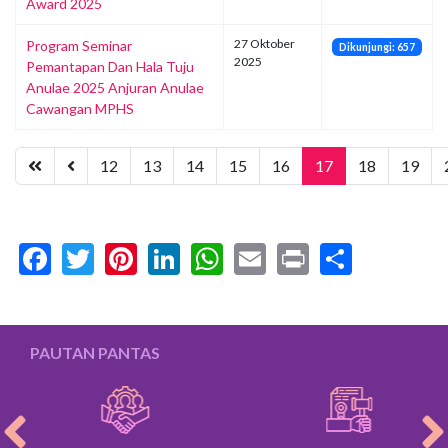
Award 2025
27 Oktober
Program Seminar
Dikunjungi: 657
2025
Pemantapan Dan Hala Tuju
Anulae 2025 Anjuran Anulae
Cawangan MPHS
12
13
14
15
16
17
18
19
Facebook
Twitter
Pinterest
LinkedIn
WhatsApp
Email
Print
Share
PAUTAN PANTAS