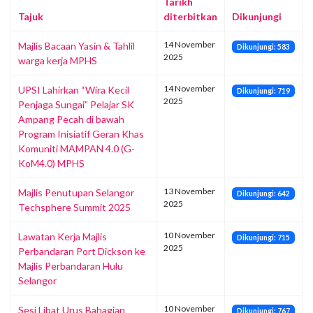
Tarikh
Tajuk
diterbitkan
Dikunjungi
14 November
Majlis Bacaan Yasin & Tahlil
Dikunjungi: 583
2025
warga kerja MPHS
14 November
UPSI Lahirkan “Wira Kecil
Dikunjungi: 719
2025
Penjaga Sungai” Pelajar SK
Ampang Pecah di bawah
Program Inisiatif Geran Khas
Komuniti MAMPAN 4.0 (G-
KoM4.0) MPHS
13 November
Majlis Penutupan Selangor
Dikunjungi: 642
2025
Techsphere Summit 2025
10 November
Lawatan Kerja Majlis
Dikunjungi: 715
2025
Perbandaran Port Dickson ke
Majlis Perbandaran Hulu
Selangor
10 November
Sesi Libat Urus Bahagian
Dikunjungi: 767