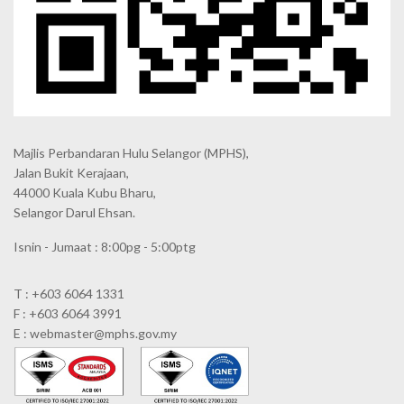
Majlis Perbandaran Hulu Selangor (MPHS),
Jalan Bukit Kerajaan,
44000 Kuala Kubu Bharu,
Selangor Darul Ehsan.
Isnin - Jumaat : 8:00pg - 5:00ptg
T : +603 6064 1331
F : +603 6064 3991
E : webmaster@mphs.gov.my