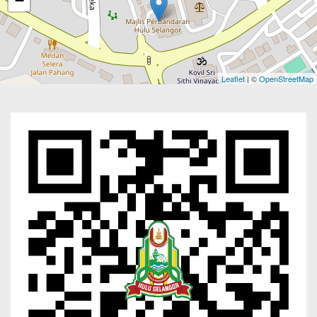
−
Leaflet
| ©
OpenStreetMap