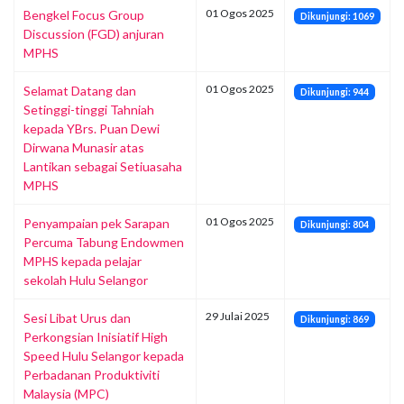
01 Ogos 2025
Bengkel Focus Group
Dikunjungi: 1069
Discussion (FGD) anjuran
MPHS
01 Ogos 2025
Selamat Datang dan
Dikunjungi: 944
Setinggi-tinggi Tahniah
kepada YBrs. Puan Dewi
Dirwana Munasir atas
Lantikan sebagai Setiuasaha
MPHS
01 Ogos 2025
Penyampaian pek Sarapan
Dikunjungi: 804
Percuma Tabung Endowmen
MPHS kepada pelajar
sekolah Hulu Selangor
29 Julai 2025
Sesi Libat Urus dan
Dikunjungi: 869
Perkongsian Inisiatif High
Speed Hulu Selangor kepada
Perbadanan Produktiviti
Malaysia (MPC)