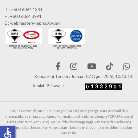
T : +603 6064 1331
F : +603 6064 3991
E : webmaster@mphs.gov.my
Kemaskini Terkini : Jumaat 07 Ogos 2026, 10:13:14.
Jumlah Pelawat :
Majlis Perbandaran Hulu Selangor (MPHS) menghargai data peribadi dan
memastikan semua data yang dikumpul adalah selaras dengan PDPA (Personal
Data Protection Act 2010). MPHS tidak bertanggungjawab terhadap sebarang
kehilangan atau kerosakan yang dialami kerana menggunakan maklumat dalam
accessible
laman ini.