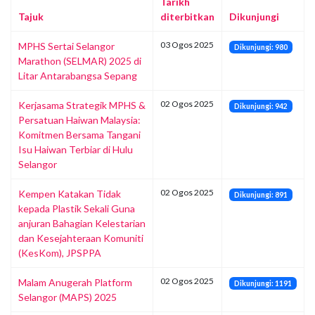
Tarikh
Tajuk
diterbitkan
Dikunjungi
03 Ogos 2025
MPHS Sertai Selangor
Dikunjungi: 980
Marathon (SELMAR) 2025 di
Litar Antarabangsa Sepang
02 Ogos 2025
Kerjasama Strategik MPHS &
Dikunjungi: 942
Persatuan Haiwan Malaysia:
Komitmen Bersama Tangani
Isu Haiwan Terbiar di Hulu
Selangor
02 Ogos 2025
Kempen Katakan Tidak
Dikunjungi: 891
kepada Plastik Sekali Guna
anjuran Bahagian Kelestarian
dan Kesejahteraan Komuniti
(KesKom), JPSPPA
02 Ogos 2025
Malam Anugerah Platform
Dikunjungi: 1191
Selangor (MAPS) 2025