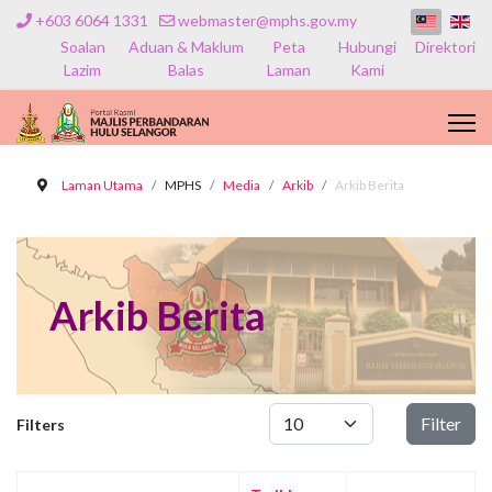
+603 6064 1331
webmaster@mphs.gov.my
Soalan
Aduan & Maklum
Peta
Hubungi
Direktori
Lazim
Balas
Laman
Kami
Laman Utama
MPHS
Media
Arkib
Arkib Berita
Arkib Berita
Papar #
Filter
Filters