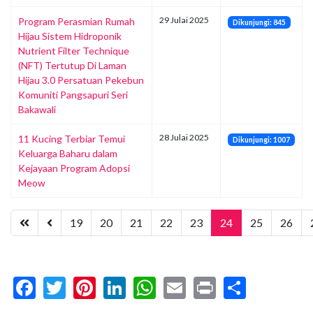
29 Julai 2025
Program Perasmian Rumah
Dikunjungi: 845
Hijau Sistem Hidroponik
Nutrient Filter Technique
(NFT) Tertutup Di Laman
Hijau 3.0 Persatuan Pekebun
Komuniti Pangsapuri Seri
Bakawali
28 Julai 2025
11 Kucing Terbiar Temui
Dikunjungi: 1007
Keluarga Baharu dalam
Kejayaan Program Adopsi
Meow
19
20
21
22
23
24
25
26
Facebook
Twitter
Pinterest
LinkedIn
WhatsApp
Email
Print
Share