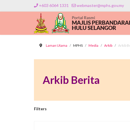
+603 6064 1331
webmaster@mphs.gov.my
Laman Utama
MPHS
Media
Arkib
Arkib B
Arkib Berita
Filters