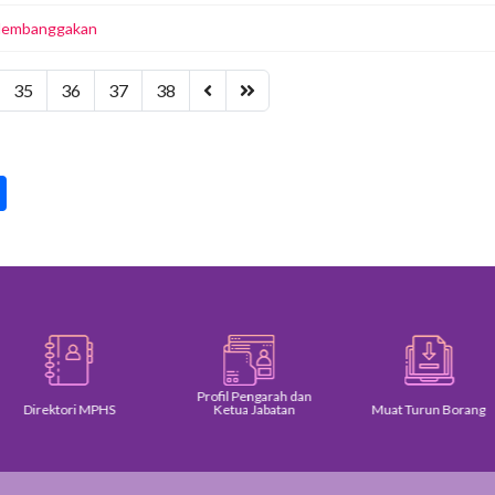
 Membanggakan
35
36
37
38
pp
int
Share
Profil Pengarah dan
Direktori MPHS
Ketua Jabatan
Muat Turun Borang