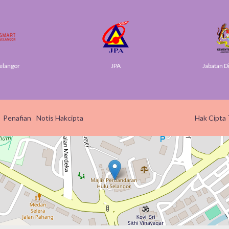
elangor
JPA
Jabatan Di
Penafian
Notis Hakcipta
Hak Cipta 