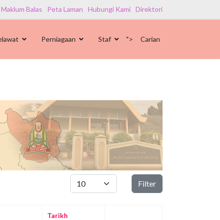
 Maklum Balas
Peta Laman
Hubungi Kami
Direktori
elawat
Perniagaan
Staf
">
Carian
Papar #
Filter
Tarikh