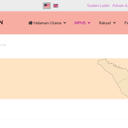
Soalan Lazim
Aduan &
Halaman Utama
MPHS
Rakyat
P
erita