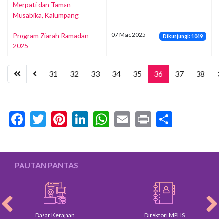
Merpati dan Taman
Musabika, Kalumpang
07 Mac 2025
Program Ziarah Ramadan
Dikunjungi: 1049
2025
31
32
33
34
35
36
37
38
Facebook
Twitter
Pinterest
LinkedIn
WhatsApp
Email
Print
Share
PAUTAN PANTAS
Dasar Kerajaan
Direktori MPHS