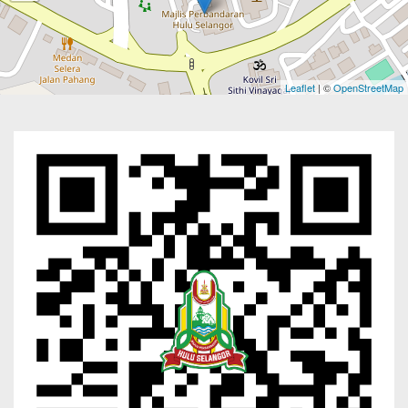
Leaflet
| ©
OpenStreetMap