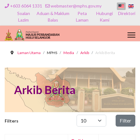
+603 6064 1331
webmaster@mphs.gov.my
Soalan
Aduan & Maklum
Peta
Hubungi
Direktori
Lazim
Balas
Laman
Kami
Laman Utama
MPHS
Media
Arkib
Arkib Berita
Arkib Berita
Papar #
Filter
Filters