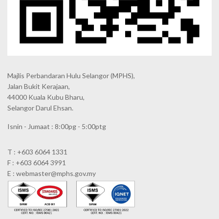
Majlis Perbandaran Hulu Selangor (MPHS),
Jalan Bukit Kerajaan,
44000 Kuala Kubu Bharu,
Selangor Darul Ehsan.
Isnin - Jumaat : 8:00pg - 5:00ptg
T : +603 6064 1331
F : +603 6064 3991
E : webmaster@mphs.gov.my