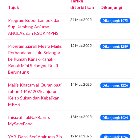
Tarikh
Tajuk
diterbitkan
Dikunjungi
21 Mac 2025
Program Bubur Lambuk dan
Dikunjungi: 1075
Sup Kambing Anjuran
ANULAE dan KSDK MPHS
15 Mac 2025
Program Ziarah Mesra Majlis
Dikunjungi: 1289
Perbandaran Hulu Selangor
ke Rumah Kanak-Kanak-
Kanak Mini Selangor, Bukit
Beruntung
14 Mac 2025
Majlis Khatam al-Quran bagi
Dikunjungi: 1226
tahun 1446/ 2025 anjuran
Kelab Sukan dan Kebajikan
MPHS
13 Mac 2025
Inisiatif TakNakBazir x
Dikunjungi: 1024
MySaveFood
12 Mac 2025
YAB. Dato’ Seri Amirudin Bin
Dikunjungi: 1096