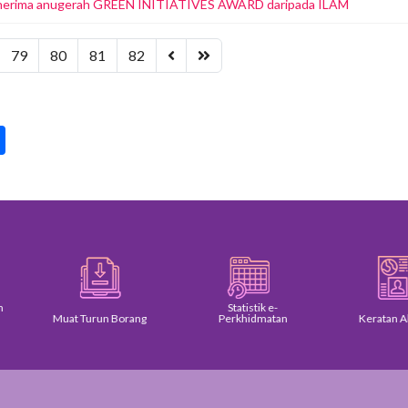
 menerima anugerah GREEN INITIATIVES AWARD daripada ILAM
79
80
81
82
pp
int
Share
Statistik e-
Muat Turun Borang
Perkhidmatan
Keratan Akhba