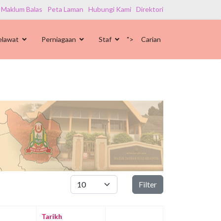
 Maklum Balas
Peta Laman
Hubungi Kami
Direktori
elawat
Perniagaan
Staf
">
Carian
Papar #
Filter
Tarikh