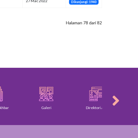
27 Mac 2022
Dikunjungi: 1940
Halaman 78 dari 82
r
Galeri
Direktori Am
Piagam P