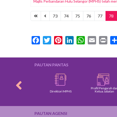
Majlis Perbandaran Hulu Selangor (MPHS) telah
73
74
75
76
77
78
Facebook
Twitter
Pinterest
LinkedIn
WhatsA
Email
Pr
PAUTAN PANTAS
Profil Pengarah dan
Dasar Kerajaan
Direktori MPHS
Ketua Jabatan
PAUTAN AGENSI