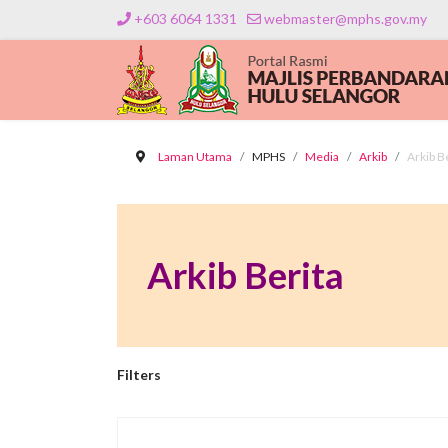
+603 6064 1331
webmaster@mphs.gov.my
Laman Utama
MPHS
Media
Arkib
Arkib B
Arkib Berita
Filters