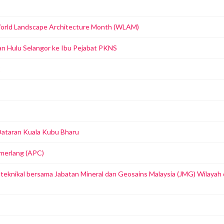
orld Landscape Architecture Month (WLAM)
an Hulu Selangor ke Ibu Pejabat PKNS
2
Dataran Kuala Kubu Bharu
merlang (APC)
eknikal bersama Jabatan Mineral dan Geosains Malaysia (JMG) Wilayah