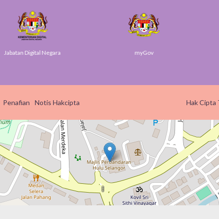
n Digital Negara
myGov
Penafian
Notis Hakcipta
Hak Cipta 