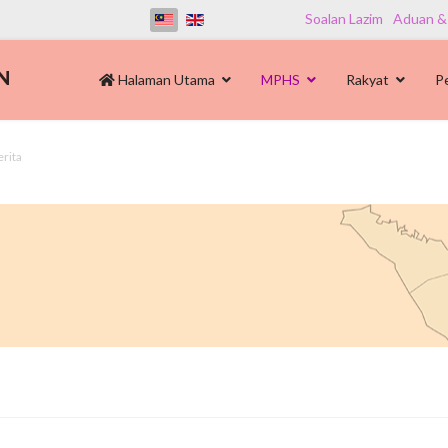
Soalan Lazim
Aduan &
Halaman Utama
MPHS
Rakyat
P
erita