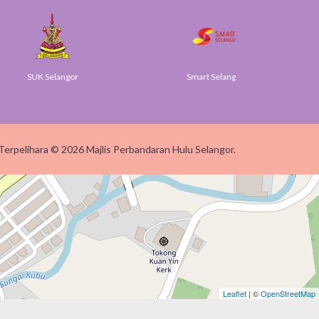
SUK Selangor
Smart Selangor
Terpelihara © 2026 Majlis Perbandaran Hulu Selangor.
Leaflet
| ©
OpenStreetMap