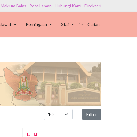
 Maklum Balas
Peta Laman
Hubungi Kami
Direktori
elawat
Perniagaan
Staf
">
Carian
Papar #
Filter
Tarikh