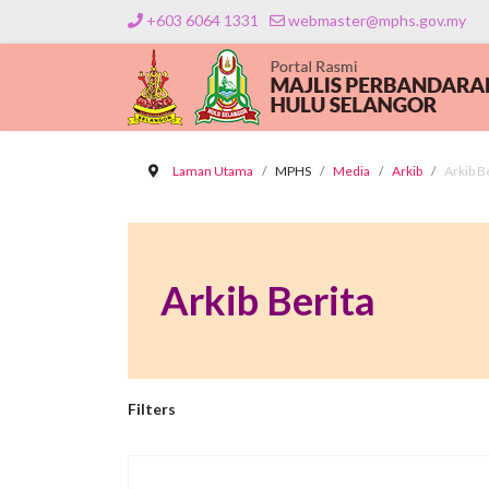
+603 6064 1331
webmaster@mphs.gov.my
Laman Utama
MPHS
Media
Arkib
Arkib B
Arkib Berita
Filters