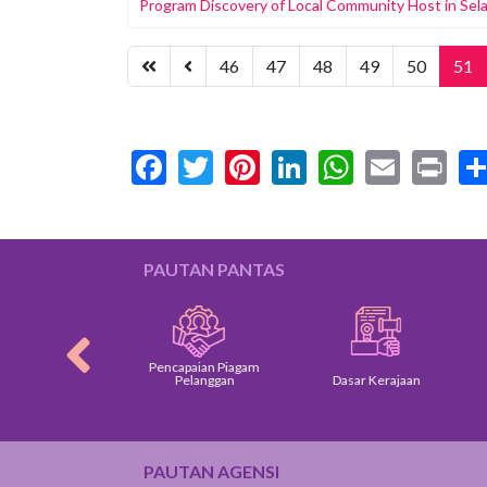
Program Discovery of Local Community Host in Sela
46
47
48
49
50
51
Facebook
Twitter
Pinterest
LinkedIn
WhatsA
Email
Pr
PAUTAN PANTAS
Pencapaian Piagam
am Pelanggan
Pelanggan
Dasar Kerajaan
PAUTAN AGENSI