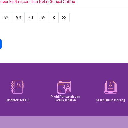
ngor ke Santuari Ikan Kelah Sungai Chiling
52
53
54
55
pp
int
Share
Profil Pengarah dan
Direktori MPHS
Ketua Jabatan
Muat Turun Borang