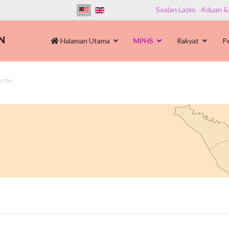
Soalan Lazim
Aduan &
Halaman Utama
MPHS
Rakyat
P
erita