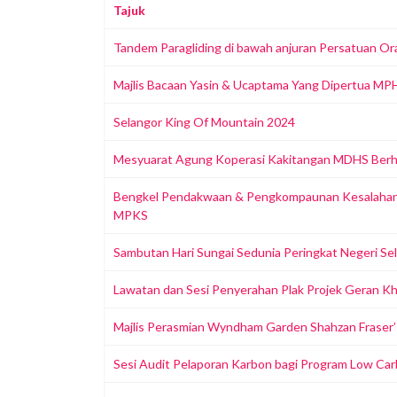
Tajuk
Tandem Paragliding di bawah anjuran Persatuan Or
Majlis Bacaan Yasin & Ucaptama Yang Dipertua MP
Selangor King Of Mountain 2024
Mesyuarat Agung Koperasi Kakitangan MDHS Berha
Bengkel Pendakwaan & Pengkompaunan Kesalahan A
MPKS
Sambutan Hari Sungai Sedunia Peringkat Negeri Se
Lawatan dan Sesi Penyerahan Plak Projek Geran K
Majlis Perasmian Wyndham Garden Shahzan Fraser’s
Sesi Audit Pelaporan Karbon bagi Program Low C