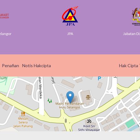
elangor
JPA
Jabatan Di
Penafian
Notis Hakcipta
Hak Cipta 