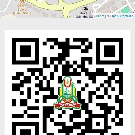
Leaflet
| ©
OpenStreetMap