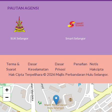
PAUTAN AGENSI
Smart Selangor
JPA
Terma &
Dasar
Dasar
Penafian
Notis
Syarat
Keselamatan
Privasi
Hakcipta
Hak Cipta Terpelihara © 2026 Majlis Perbandaran Hulu Selangor.
+
−