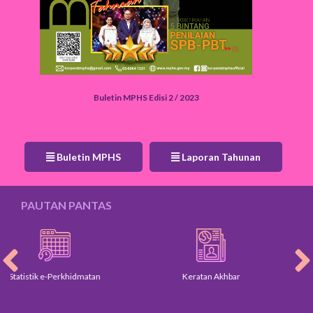
Buletin MPHS Edisi 2 / 2023
Buletin MPHS
Laporan Tahunan
PAUTAN PANTAS
Keratan Akhbar
Galeri