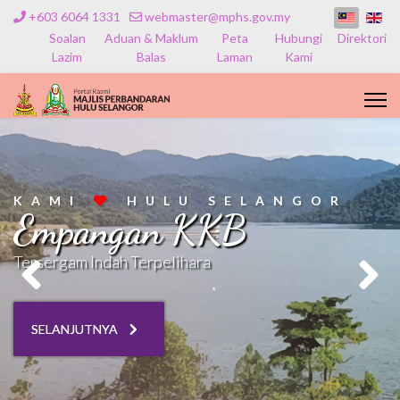
+603 6064 1331
webmaster@mphs.gov.my
Soalan
Aduan & Maklum
Peta
Hubungi
Direktori
Lazim
Balas
Laman
Kami
KAMI
HULU SELANGOR
Empangan KKB
Tersergam Indah Terpelihara
SELANJUTNYA