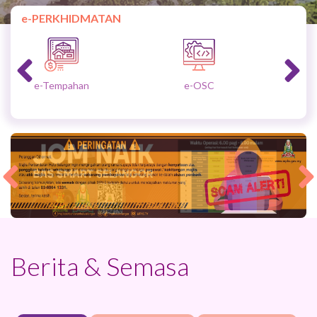
e-PERKHIDMATAN
e-OSC
e-Permit
Banner Bas Smart
MPHS ISMS
Selangor
Berita & Semasa