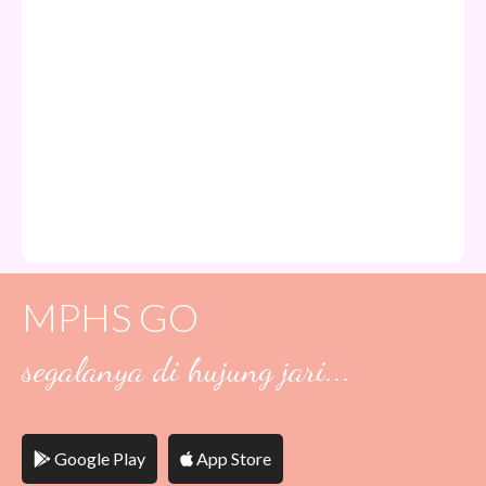
MPHS GO
segalanya di hujung jari...
Google Play
App Store