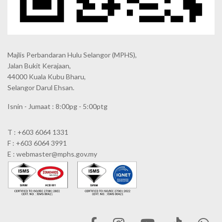
Majlis Perbandaran Hulu Selangor (MPHS),
Jalan Bukit Kerajaan,
44000 Kuala Kubu Bharu,
Selangor Darul Ehsan.
Isnin - Jumaat : 8:00pg - 5:00ptg
T : +603 6064 1331
F : +603 6064 3991
E : webmaster@mphs.gov.my