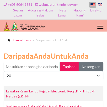
+603 6064 1331
webmaster@mphs.gov.my
Soalan
Aduan & Maklum
Peta
Hubungi
Direktori
Lazim
Balas
Laman
Kami
Laman Utama
DaripadaAndaUntukAnda
DaripadaAndaUntukAnda
Masukkan sebahagian daripada tajuk
Tapisan
Kosongkan
Papar #
Lawatan Rasmi ke Ibu Pejabat Electronic Recycling Through
Heroes (ERTH)
Perbincangan Antara Majlis Daerah Raub dan Majlis