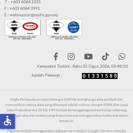
T : +603 6064 1331
F : +603 6064 3991
E : webmaster@mphs.gov.my
Kemaskini Terkini : Rabu 05 Ogos 2026, 03:48:10.
Jumlah Pelawat :
Majlis Perbandaran Hulu Selangor (MPHS) menghargai data peribadi dan
memastikan semua data yang dikumpul adalah selaras dengan PDPA (Personal
Data Protection Act 2010). MPHS tidak bertanggungjawab terhadap sebarang
kehilangan atau kerosakan yang dialami kerana menggunakan maklumat dalam
accessible
laman ini.
Paparan terbaik menggunakan pelayar versi terkini Google Chrome, Mozilla