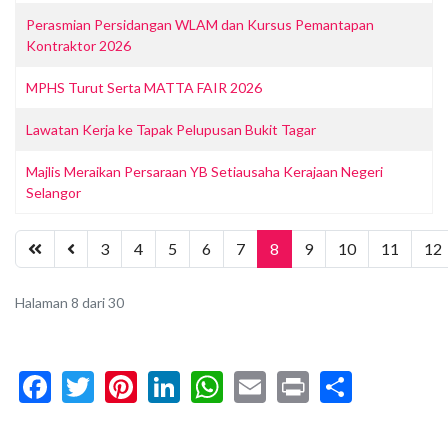
Perasmian Persidangan WLAM dan Kursus Pemantapan
Kontraktor 2026
MPHS Turut Serta MATTA FAIR 2026
Lawatan Kerja ke Tapak Pelupusan Bukit Tagar
Majlis Meraikan Persaraan YB Setiausaha Kerajaan Negeri
Selangor
3
4
5
6
7
8
9
10
11
12
Halaman 8 dari 30
Facebook
Twitter
Pinterest
LinkedIn
WhatsApp
Email
Print
Share