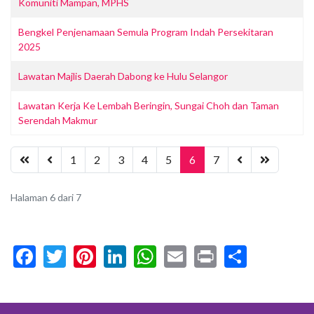
Komuniti Mampan, MPHS
Bengkel Penjenamaan Semula Program Indah Persekitaran
2025
Lawatan Majlis Daerah Dabong ke Hulu Selangor
Lawatan Kerja Ke Lembah Beringin, Sungai Choh dan Taman
Serendah Makmur
1
2
3
4
5
6
7
Halaman 6 dari 7
Facebook
Twitter
Pinterest
LinkedIn
WhatsApp
Email
Print
Share