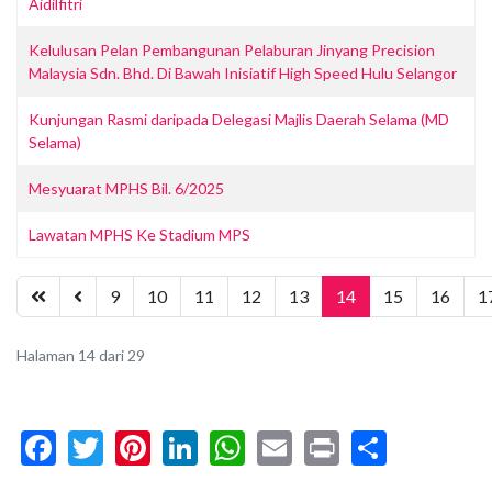
Aidilfitri
Kelulusan Pelan Pembangunan Pelaburan Jinyang Precision
Malaysia Sdn. Bhd. Di Bawah Inisiatif High Speed Hulu Selangor
Kunjungan Rasmi daripada Delegasi Majlis Daerah Selama (MD
Selama)
Mesyuarat MPHS Bil. 6/2025
Lawatan MPHS Ke Stadium MPS
9
10
11
12
13
14
15
16
1
Halaman 14 dari 29
Facebook
Twitter
Pinterest
LinkedIn
WhatsApp
Email
Print
Share