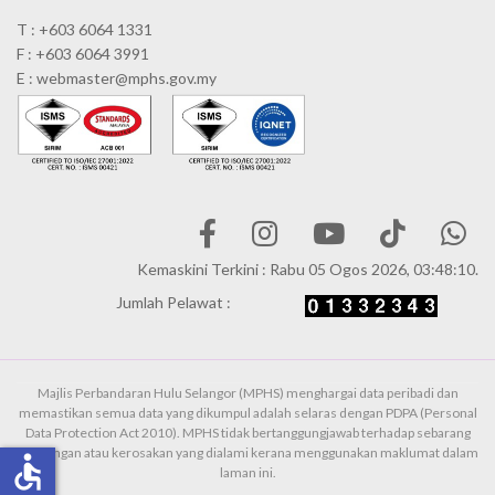
T : +603 6064 1331
F : +603 6064 3991
E : webmaster@mphs.gov.my
Kemaskini Terkini : Rabu 05 Ogos 2026, 03:48:10.
Jumlah Pelawat :
Majlis Perbandaran Hulu Selangor (MPHS) menghargai data peribadi dan
memastikan semua data yang dikumpul adalah selaras dengan PDPA (Personal
Data Protection Act 2010). MPHS tidak bertanggungjawab terhadap sebarang
kehilangan atau kerosakan yang dialami kerana menggunakan maklumat dalam
accessible
laman ini.