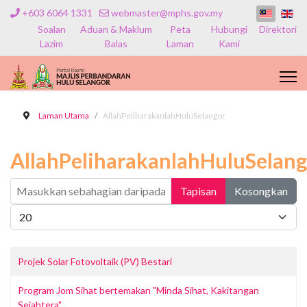
+603 6064 1331
webmaster@mphs.gov.my
Soalan
Aduan & Maklum
Peta
Hubungi
Direktori
Lazim
Balas
Laman
Kami
Laman Utama
AllahPeliharakanlahHuluSelangor
AllahPeliharakanlahHuluSelang
Masukkan sebahagian daripada tajuk
Tapisan
Kosongkan
Papar #
Projek Solar Fotovoltaik (PV) Bestari
Program Jom Sihat bertemakan "Minda Sihat, Kakitangan
Sejahtera"